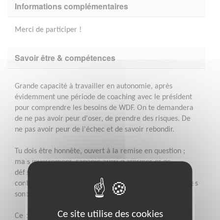
Informations complémentaires
Merci de participer !
Savoir être & compétences
Grande capacité à travailler en autonomie, après
évidemment une période de coaching avec le président
pour comprendre les besoins de WDF. On te demandera
de ne pas avoir peur d'oser, de prendre des risques. De
ne pas avoir peur de l'échec et de savoir rebondir.
Tu dois être honnête, ouvert à la remise en question ;
mais inversement, capable aussi d'affirmer et de
défendre tes positions. Tu n'as pas peur des
contradictions et des critiques, tu les prends comme elles
sont: un écho.
Ce site utilise des cookies
Ce qu'on attend, c'est surtout quelqu'un de fiable qui