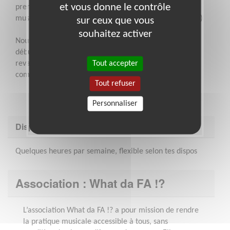
et vous donne le contrôle
prendra cette fonction avec beaucoup d'entrain. être
musicien n'est pas obligatoire mais c'est un sacré plus ;)
sur ceux que vous
souhaitez activer
Nous avons mis un âge assez bas et somme ouvert aux
débutants qui souhaiteraient faire leur griffes, en
Tout accepter
revanche il faut avoir un intérêt certain pour la
communication.
Tout refuser
Personnaliser
Disponibilité demandée
Quelques heures par semaine, flexible selon tes dispos
Association : What da FA !?
L’association What da FA !? a pour mission de rendre
la pratique musicale accessible à tous, sans