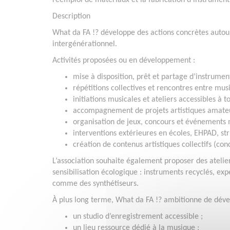
réemploi de matériaux et la fabrication d’instrument
Description
What da FA !? développe des actions concrètes autour 
intergénérationnel.
Activités proposées ou en développement :
mise à disposition, prêt et partage d’instrument
répétitions collectives et rencontres entre musi
initiations musicales et ateliers accessibles à to
accompagnement de projets artistiques amateu
organisation de jeux, concours et événements 
interventions extérieures en écoles, EHPAD, stru
création de contenus artistiques collectifs (con
L’association souhaite également proposer des atelie
sensibilisation écologique : instruments recyclés, e
comme des synthétiseurs.
À plus long terme, What da FA !? ambitionne de déve
un studio d’enregistrement accessible ;
un lieu ressource dédié à la musique ;