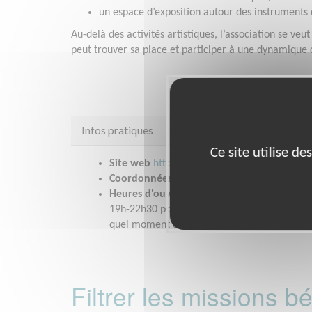
un espace d’exposition autour des instruments
Au-delà des activités artistiques, l’association se ve
peut trouver sa place et participer à une dynamique c
Infos pratiques
Ce site utilise d
Site web
https://what-da-fa-caen.s2.yapla.
Coordonnées
21 rue du moulin au roy CAEN
Heures d'ouverture
19h-22h30 pour le local de musique. L'activi
quel moment de la journée, a fortiori pour l
Filtrer les missions 