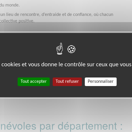
 du monde.
ut un lieu de rencontre, d’entraide et de confiance, où chacun
ollective positive.
es cookies et vous donne le contrôle sur ceux que vous
com/fr/
 (14000)
Tout accepter
Tout refuser
Personnaliser
té peut s'éteindre à n'importe
a réception de dons.
bénévoles par département :