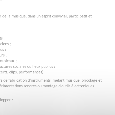
s.
de la musique, dans un esprit convivial, participatif et
s ;
ciens ;
us ;
rs ;
musicaux ;
ctures sociales ou lieux publics ;
certs, clips, performances).
rs de fabrication d’instruments, mêlant musique, bricolage et
xpérimentations sonores ou montage d’outils électroniques
lopper :