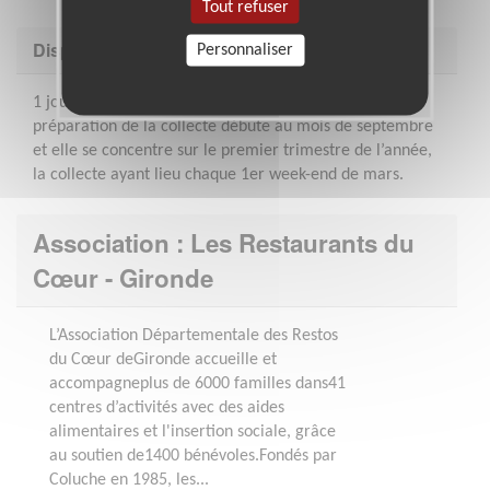
Tout refuser
Disponibilité demandée
Personnaliser
1 journée par semaine. Une partie de l’activité de
préparation de la collecte débute au mois de septembre
et elle se concentre sur le premier trimestre de l’année,
la collecte ayant lieu chaque 1er week-end de mars.
Association : Les Restaurants du
Cœur - Gironde
L’Association Départementale des Restos
du Cœur deGironde accueille et
accompagneplus de 6000 familles dans41
centres d’activités avec des aides
alimentaires et l'insertion sociale, grâce
au soutien de1400 bénévoles.Fondés par
Coluche en 1985, les...