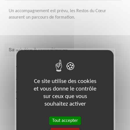
Un accompagnement est prévu, les Restos du Cœur
assurent un parcours de formation.
Savoir être & compétences
Capacité de travail en réseau, sens de l’écoute,
enthousiasme
Rigueur, sens de l ’organisation et de la
Ce site utilise des cookies
communication
et vous donne le contrôle
Esprit d'initiative
sur ceux que vous
Adhésion aux valeurs de solidarité, neutralité et
souhaitez activer
bienveillance des Restos du Cœur.
Tout accepter