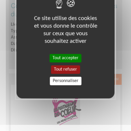
Co-responsable du centre des Restos
du Coeur à Martillac
Ce site utilise des cookies
Lieu :
MARTILLAC (33650)
et vous donne le contrôle
Type :
Responsable associatif, Coordinateur d'équipe
sur ceux que vous
Association :
Les Restaurants du Cœur - Gironde
souhaitez activer
Date :
du 08/04/2026 au 31/12/2026
Disponibilité demandée :
1 à 2 jours par semaine
Tout accepter
Tout refuser
Exclusion & Pauvreté
Personnaliser