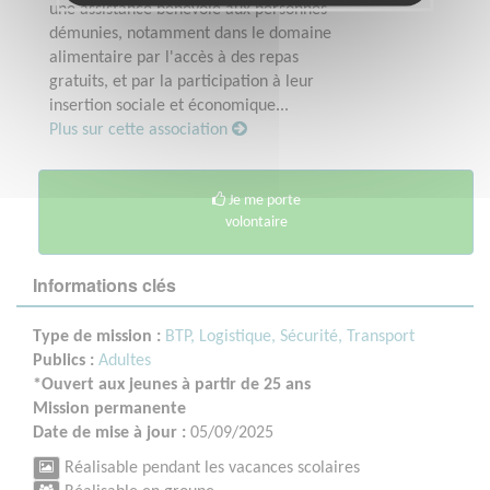
une assistance bénévole aux personnes
démunies, notamment dans le domaine
alimentaire par l'accès à des repas
gratuits, et par la participation à leur
insertion sociale et économique...
Plus sur cette association
Je me porte
volontaire
Informations clés
Type de mission :
BTP, Logistique, Sécurité, Transport
Publics :
Adultes
*Ouvert aux jeunes à partir de 25 ans
Mission permanente
Date de mise à jour :
05/09/2025
Réalisable pendant les vacances scolaires