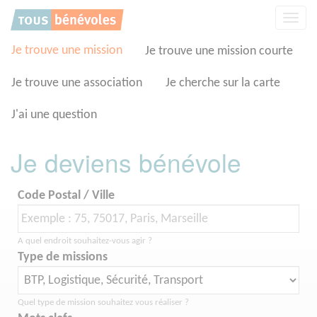
Panneau de gestion des cookies
Affic
la
navig
Je trouve une mission
Je trouve une mission courte
Je trouve une association
Je cherche sur la carte
J'ai une question
Je deviens bénévole
Code Postal / Ville
A quel endroit souhaitez-vous agir ?
Type de missions
Quel type de mission souhaitez vous réaliser ?