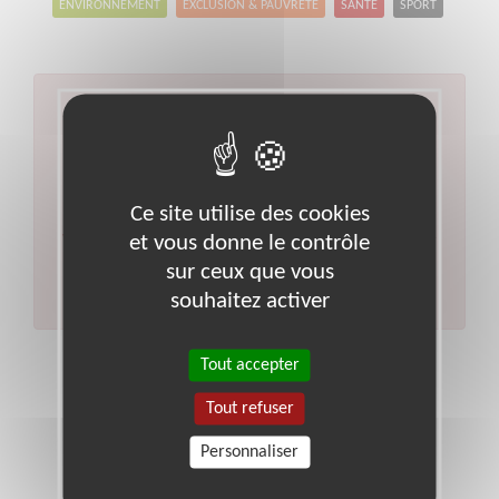
ENVIRONNEMENT
EXCLUSION & PAUVRETÉ
SANTÉ
SPORT
Aucun résultat pour votre
recherche
Type d'action :
BTP, Logistique, Sécurité, Transport
Ce site utilise des cookies
Code postal :
1
Ville :
Bourg-en-bresse
et vous donne le contrôle
Veuillez indiquer moins de critères et/ou remplacer
votre code postal par celui de votre département.
sur ceux que vous
Effectuer une nouvelle recherche
souhaitez activer
Tout accepter
Tout refuser
Personnaliser