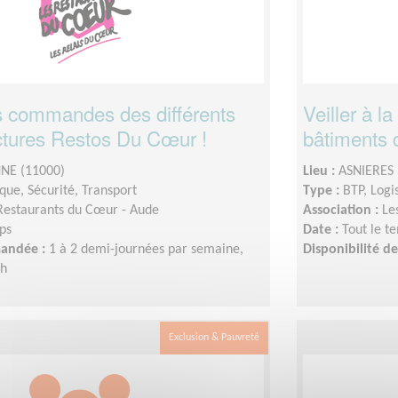
s commandes des différents
Veiller à l
uctures Restos Du Cœur !
bâtiments
NE (11000)
Lieu :
ASNIERES 
ique, Sécurité, Transport
Type :
BTP, Logi
Restaurants du Cœur - Aude
Association :
Le
ps
Date :
Tout le t
mandée :
1 à 2 demi-journées par semaine,
Disponibilité 
6h
Exclusion & Pauvreté