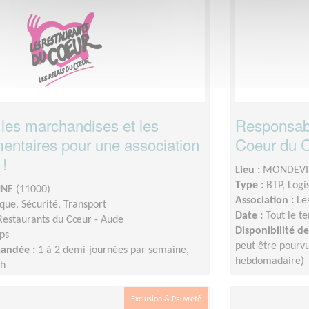
 les marchandises et les
Responsabl
mentaires pour une association
Coeur du 
 !
Lieu :
MONDEVIL
Type :
BTP, Logi
NE (11000)
Association :
Le
ique, Sécurité, Transport
Date :
Tout le t
Restaurants du Cœur - Aude
Disponibilité 
ps
peut être pourvu
mandée :
1 à 2 demi-journées par semaine,
hebdomadaire)
6h
Exclusion & Pauvreté