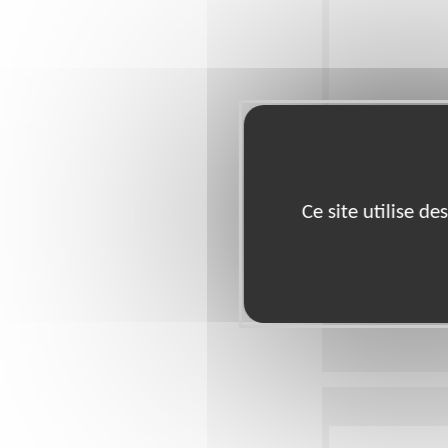
Facilitez le
Lieu :
RODEZ (120
Ce site utilise d
Type :
BTP, Logist
Association :
Asso
Date :
Tout le tem
Disponibilité de