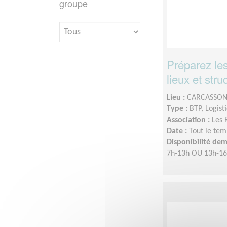
groupe
Préparez le
lieux et str
Lieu :
CARCASSON
Type :
BTP, Logist
Association :
Les 
Date :
Tout le tem
Disponibilité de
7h-13h OU 13h-1