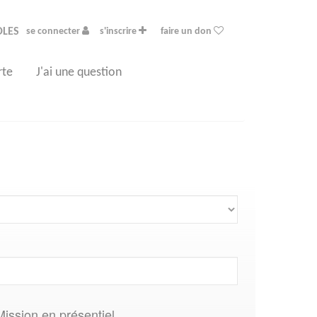
OLES
se connecter
s'inscrire
faire un don
rte
J'ai une question
Mission en présentiel