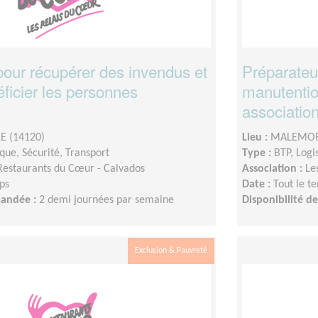
pour récupérer des invendus et
Préparate
éficier les personnes
manutentio
association
 (14120)
Lieu :
MALEMORT
ique, Sécurité, Transport
Type :
BTP, Logi
Restaurants du Cœur - Calvados
Association :
Le
ps
Date :
Tout le t
mandée :
2 demi journées par semaine
Disponibilité 
Exclusion & Pauvreté