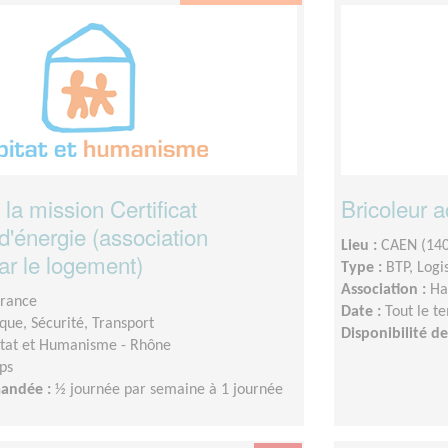
la mission Certificat
Bricoleur 
'énergie (association
Lieu :
CAEN (14
par le logement)
Type :
BTP, Logi
Association :
Ha
France
Date :
Tout le t
ique, Sécurité, Transport
Disponibilité 
tat et Humanisme - Rhône
ps
mandée :
½ journée par semaine à 1 journée