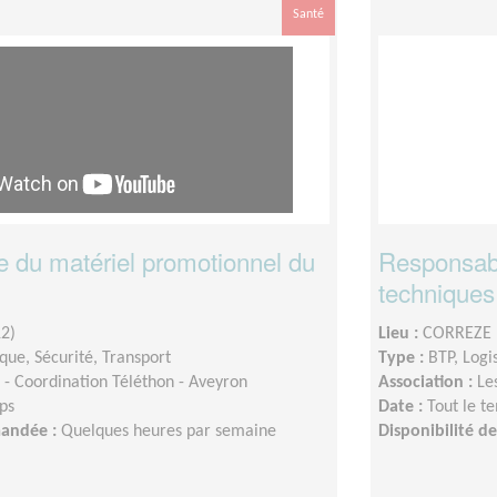
Santé
 du matériel promotionnel du
Responsable
techniques 
2)
Lieu :
CORREZE 
ique, Sécurité, Transport
Type :
BTP, Logi
- Coordination Téléthon - Aveyron
Association :
Le
ps
Date :
Tout le t
mandée :
Quelques heures par semaine
Disponibilité 