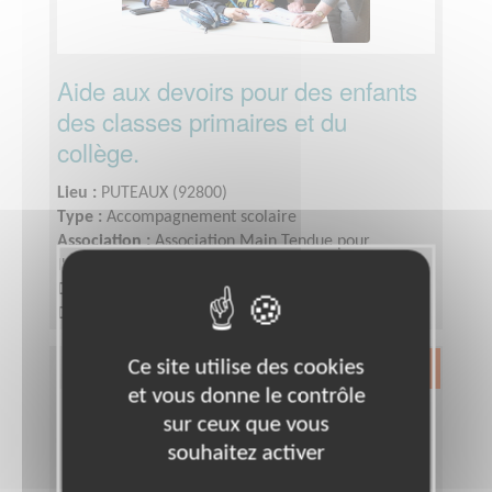
Aide aux devoirs pour des enfants
des classes primaires et du
collège.
Lieu :
PUTEAUX (92800)
Type :
Accompagnement scolaire
Association :
Association Main Tendue pour
l'Intégration à Puteaux
Date :
Tout le temps
Disponibilité demandée :
1 à 2 fois par semaine
(1heure ou 1heure30 selon le niveau)
Ce site utilise des cookies
Exclusion & Pauvreté
et vous donne le contrôle
sur ceux que vous
souhaitez activer