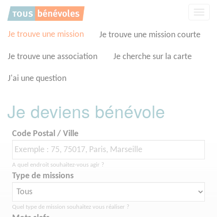
Panneau de gestion des cookies
Affic
la
navig
Je trouve une mission
Je trouve une mission courte
Je trouve une association
Je cherche sur la carte
J'ai une question
Je deviens bénévole
Code Postal / Ville
A quel endroit souhaitez-vous agir ?
Type de missions
Quel type de mission souhaitez vous réaliser ?