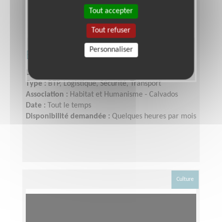
Tout accepter
Tout refuser
Personnaliser
Bricoleur accompagnant
Lieu :
CAEN (14000)
Type :
BTP, Logistique, Sécurité, Transport
Association :
Habitat et Humanisme - Calvados
Date :
Tout le temps
Disponibilité demandée :
Quelques heures par mois
Culture