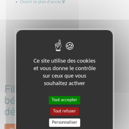
Ouvrir le plan d'accès
Ce site utilise des cookies
et vous donne le contrôle
sur ceux que vous
souhaitez activer
Filtrer les missions
bénévoles par
Tout accepter
département :
Tout refuser
Personnaliser