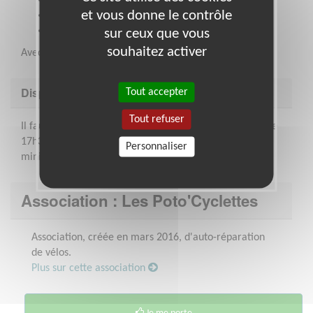
Bonne humeur
et vous donne le contrôle
Volonté
Humour
sur ceux que vous
souhaitez activer
Avec ces 3 éléments, on accompli des merveilles !
Disponibilité demandée
Tout accepter
Tout refuser
Il faut être disponible de temps en temps le mercredi de
17h30 à 19h30. Nous n'imposons pas de participation
Personnaliser
minimum !
Association : Les Poto'Cyclettes
Association, créée en mars 2016, d'auto-réparation
de vélos.
Plus sur cette association