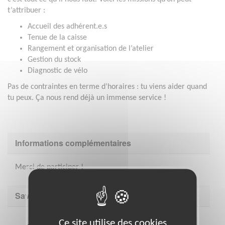
t’attribuer :
Accueil des adhérent.e.s
Tenue de la caisse
Rangement et organisation de l’atelier
Gestion du stock
Diagnostic de vélo
Pas de contraintes en terme d’horaires : tu viens aider quand
tu peux. Ça nous rend déjà un immense service !
Informations complémentaires
Merci de participer !
Savoir être & compétences
Ce site utilise des cookies