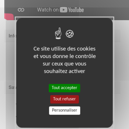
Informations complémentaires
Ce site utilise des cookies
et vous donne le contrôle
sur ceux que vous
souhaitez activer
Savoir être & compétences
Tout accepter
Tout refuser
Intérêt pour la personne dans sa richesse, sa
culture, sa différence ;
Personnaliser
Bienveillance et ouverture d’esprit envers les
personnes en situation de précarité ou de fragilité