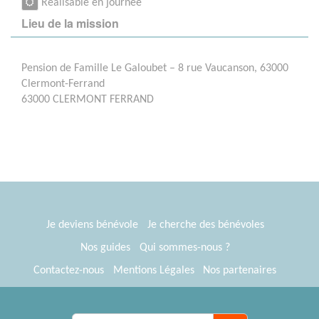
Réalisable en journée
Lieu de la mission
Pension de Famille Le Galoubet – 8 rue Vaucanson, 63000
Clermont-Ferrand
63000 CLERMONT FERRAND
Je deviens bénévole
Je cherche des bénévoles
Nos guides
Qui sommes-nous ?
Contactez-nous
Mentions Légales
Nos partenaires
Espace presse
® Tous Bénévoles 2012-2026
Webkast