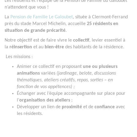
Les résidents et l’équipe de la Pension de Famille du Galoubet
n’attendent que vous !
La
Pension de Famille Le Galoubet
, située à Clermont-Ferrand
près du stade Marcel Michelin, accueille
25 résidents en
situation de grande précarité
.
Notre objectif est de faire vivre le
collectif
, levier essentiel à
la
réinsertion
et au
bien-être
des habitants de la résidence.
Les missions :
Animer ce collectif en proposant
une ou plusieurs
animations
variées
(jardinage, belote, discussions
thématiques, ateliers créatifs, repas, sorties – en
fonction de vos appétences) ;
Échanger avec l’équipe accompagnante sur place pour
l’
organisation des ateliers
;
Développer un lien de
proximité
et de
confiance
avec
les résidents
.