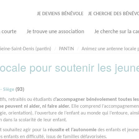
JE DEVIENS BÉNÉVOLE
JE CHERCHE DES BÉNÉV
n courte
Je trouve une association
Je cherche sur la ca
Seine-Saint-Denis (pantin)
PANTIN
Animez une antenne locale po
cale pour soutenir les jeun
(93)
- Siège
ifs, retraités ou étudiants d
’accompagner bénévolement toutes les
 peuvent ni aider, ni faire aider.
Elle comprend l’accompagnemen
gie, orientation), l’ouverture de l’enfant au monde qui l’entoure, ains
n dans la scolarité de leur enfant.
t souhaitez agir pour la
réussite et l’autonomie
des enfants et jeune
 enfants en difficulté, issus de familles défavorisées.