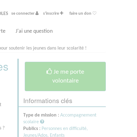
OLES
se connecter
s'inscrire
faire un don
rte
J'ai une question
ur soutenir les jeunes dans leur scolarité !
es
Je me porte
volontaire
Informations clés
t
i
Type de mission :
Accompagnement
scolaire
s ?
Publics :
Personnes en difficulté,
Jeunes/Ados,
Enfants