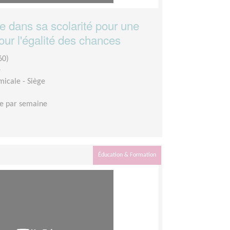
 dans sa scolarité pour une
our l'égalité des chances
60)
e
micale - Siège
e par semaine
Éducation & Formation