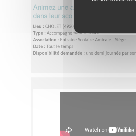
Animez une antenne locale pour so
dans leur scolarité !
Lieu :
CHOLET (49300)
Type :
Accompagnement scolaire
Association :
Entraide Scolaire Amicale - Siège
Date :
Tout le temps
Disponibilité demandée :
une demi journée par se