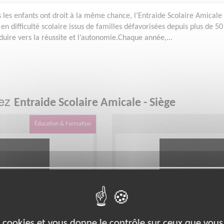
s les enfants ont droit à la même chance, l’Entraide Scolaire Amicale
en difficulté scolaire issus de familles défavorisées depuis plus de 50
onduire vers la réussite et l’autonomie.Chaque année,...
hez
Entraide Scolaire Amicale - Siège
Éducation & Formation
es cookies et vous donne le contrôle sur ceux que vous