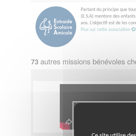
Partant du principe que tou
(E.S.A) mentore des enfants 
ans. L’objectif est de les c
Plus sur cette association
autres missions bénévoles c
73
Ce site utilise d