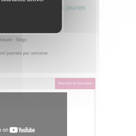
cale pour soutenir les jeunes
e
micale - Siège
mi journée par semaine
Éducation & Formation