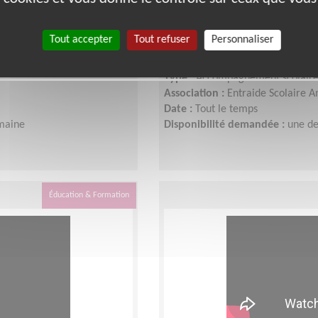
utenir les jeunes
Animez une antenne lo
dans leur scolarité !
Tout accepter
Tout refuser
Personnaliser
Lieu :
LE MANS (72000)
Type :
Accompagnement scolair
Association :
Entraide Scolaire A
Date :
Tout le temps
maine
Disponibilité demandée :
une de
Éducation & Formation