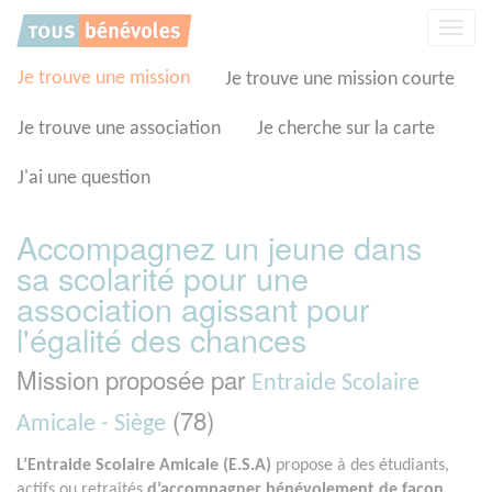
Panneau de gestion des cookies
Affic
la
navig
Je trouve une mission
Je trouve une mission courte
Je trouve une association
Je cherche sur la carte
J'ai une question
Accompagnez un jeune dans
sa scolarité pour une
association agissant pour
l'égalité des chances
Mission proposée par
Entraide Scolaire
(78)
Amicale - Siège
L’Entraide Scolaire Amicale (E.S.A)
propose à des étudiants,
actifs ou retraités
d’accompagner bénévolement de façon