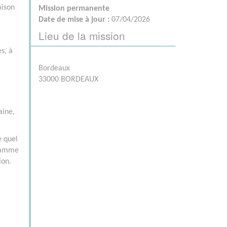
aison
Mission permanente
Date de mise à jour :
07/04/2026
Lieu de la mission
es, à
Bordeaux
33000 BORDEAUX
aine,
e quel
gramme
ion.