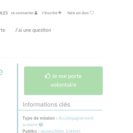
OLES
se connecter
s'inscrire
faire un don
rte
J'ai une question
e
Je me porte
volontaire
Informations clés
i
Type de mission :
Accompagnement
scolaire
Publics :
Jeunes/Ados,
Enfants