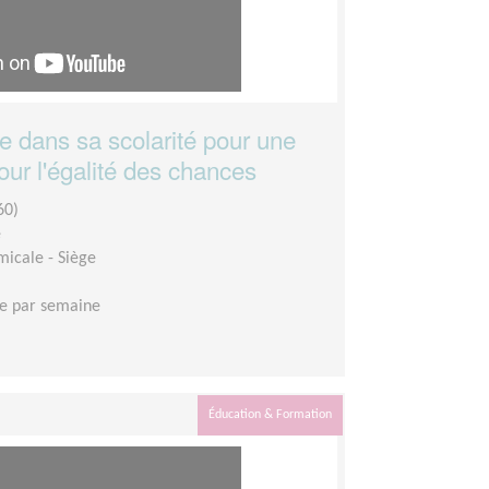
 dans sa scolarité pour une
our l'égalité des chances
60)
e
micale - Siège
e par semaine
Éducation & Formation