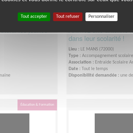
Tout accepter
Tout refuser
Personnaliser
utenir les jeunes
Animez une antenne lo
dans leur scolarité !
Lieu :
LE MANS (72000)
Type :
Accompagnement scolair
Association :
Entraide Scolaire A
Date :
Tout le temps
maine
Disponibilité demandée :
une de
Éducation & Formation