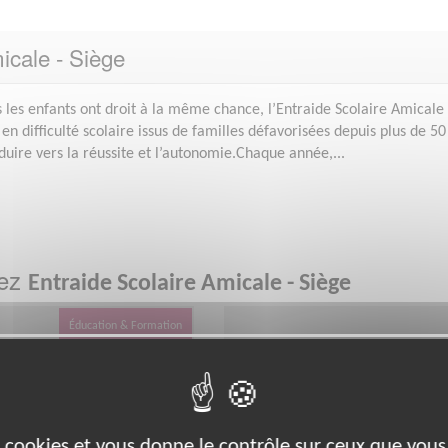
icale - Siège
s les enfants ont droit à la même chance, l’Entraide Scolaire Amicale
en difficulté scolaire issus de familles défavorisées depuis plus de 50
onduire vers la réussite et l’autonomie.Chaque année,...
hez
Entraide Scolaire Amicale - Siège
Éducation & Formation
es cookies et vous donne le contrôle sur ceux que vous