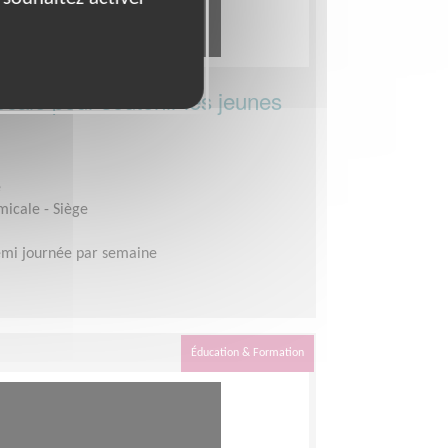
cale pour soutenir les jeunes
e
micale - Siège
mi journée par semaine
Éducation & Formation