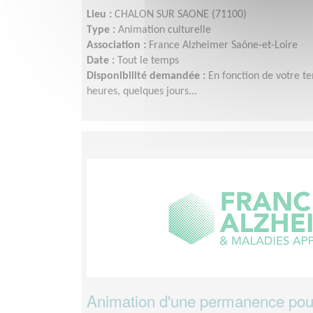
Lieu :
CHALON SUR SAONE (71100)
Type :
Animation culturelle
Association :
France Alzheimer Saône-et-Loire
Date :
Tout le temps
Disponibilité demandée :
En fonction de votre t
heures, quelques jours...
Animation d'une permanence pour