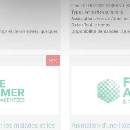
Lieu :
CLERMONT FERRAND (6
Type :
Animation culturelle
Association :
France Alzheimer
Date :
Tout le temps
emps et de vos envies: quelques
Disponibilité demandée :
Que
Santé
 les malades et les
Animation d'une Halt