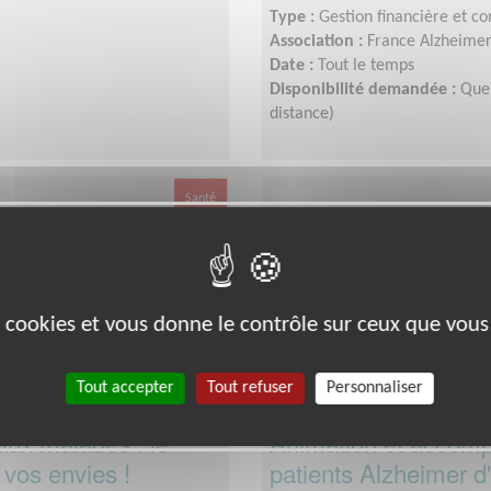
Type :
Gestion financière et c
Association :
France Alzheimer
Date :
Tout le temps
Disponibilité demandée :
Quel
distance)
Santé
es cookies et vous donne le contrôle sur ceux que vous
Tout accepter
Tout refuser
Personnaliser
aux malades : le
Animation et accom
 vos envies !
patients Alzheimer d'