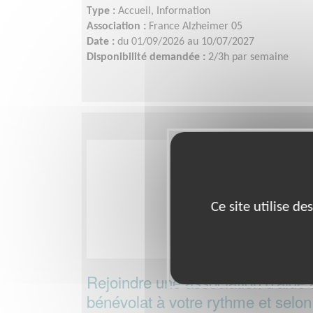
Type :
Accueil, Information
Association :
France Alzheimer 05
Date :
du 01/09/2026 au 10/07/2027
Disponibilité demandée :
2/3h par semaine
Ce site utilise d
Rejoindre une association d'aide 
bénévolat à votre rythme et selon