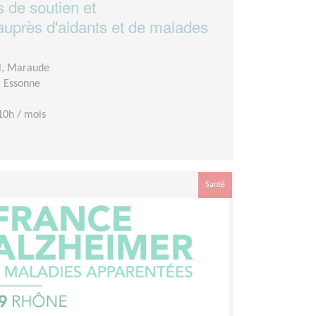
s de soutien et
près d'aidants et de malades
l, Maraude
r Essonne
10h / mois
Santé