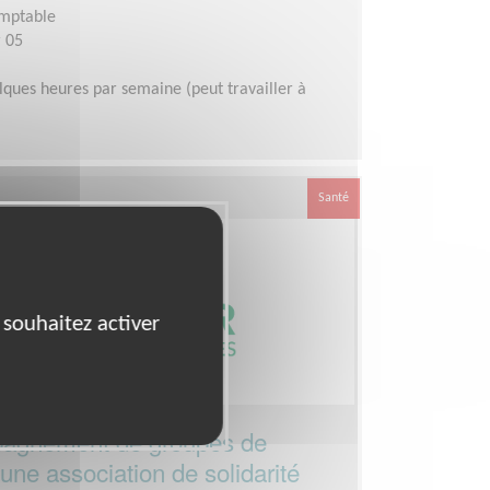
omptable
 05
ques heures par semaine (peut travailler à
Santé
 souhaitez activer
pagnement de groupes de
une association de solidarité