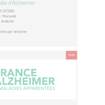
die d'Alzheimer
S (07200)
l, Maraude
r Ardèche
eures par semaine
Santé