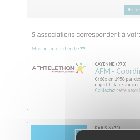
Reche
associations correspondent à votr
5
Modifier ma recherche
CAYENNE (973)
AFM - Coordi
Créée en 1958 par des
objectif clair : vaincre.
Contactez
cette associ
PARIS 6 (75)
Unicef Franc