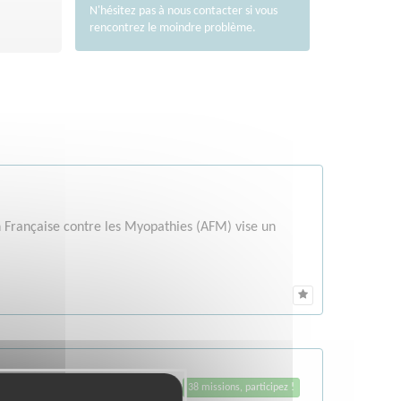
N'hésitez pas à nous
contacter
si vous
rencontrez le moindre problème.
n Française contre les Myopathies (AFM) vise un
38 missions, participez !