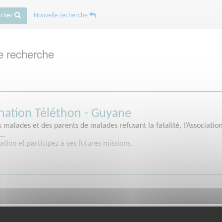
rcher
Nouvelle recherche
e recherche
nation Téléthon - Guyane
 malades et des parents de malades refusant la fatalité, l’Associatio
..
ation et participez à ses futures missions.
e