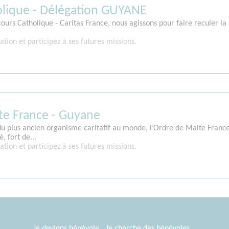
olique - Délégation GUYANE
cours Catholique - Caritas France, nous agissons pour faire reculer la
ation et participez à ses futures missions.
te France - Guyane
u plus ancien organisme caritatif au monde, l’Ordre de Malte Franc
, fort de...
ation et participez à ses futures missions.
Je deviens bénévole
Je cherche des bénévoles