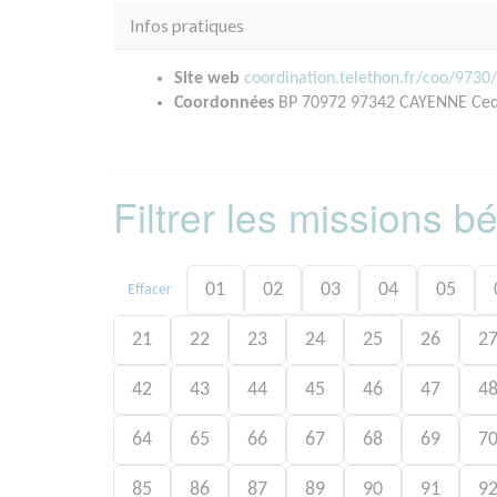
Infos pratiques
Site web
coordination.telethon.fr/coo/9730
Coordonnées
BP 70972 97342 CAYENNE Ced
Filtrer les missions 
01
02
03
04
05
Effacer
21
22
23
24
25
26
2
42
43
44
45
46
47
4
64
65
66
67
68
69
7
85
86
87
89
90
91
9