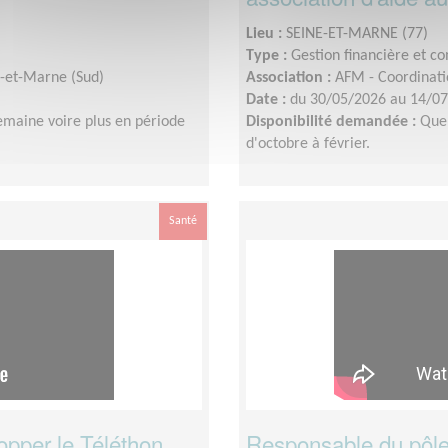
Lieu :
SEINE-ET-MARNE (77)
Type :
Gestion financière et c
e-et-Marne (Sud)
Association :
AFM - Coordinati
Date :
du 30/05/2026 au 14/0
emaine voire plus en période
Disponibilité demandée :
Quel
d'octobre à février.
Santé
opper le Téléthon
Responsable du pôle