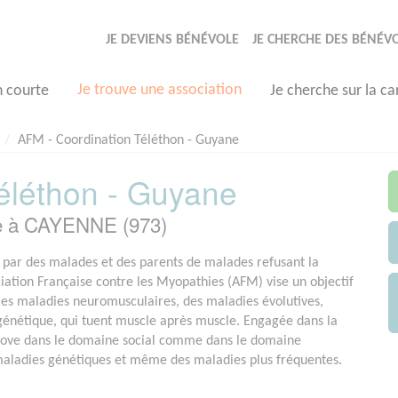
JE DEVIENS BÉNÉVOLE
JE CHERCHE DES BÉNÉV
Je trouve une association
n courte
Je cherche sur la ca
AFM - Coordination Téléthon - Guyane
éléthon - Guyane
ée à CAYENNE (973)
par des malades et des parents de malades refusant la
ociation Française contre les Myopathies (AFM) vise un objectif
e les maladies neuromusculaires, des maladies évolutives,
 génétique, qui tuent muscle après muscle. Engagée dans la
nove dans le domaine social comme dans le domaine
 maladies génétiques et même des maladies plus fréquentes.