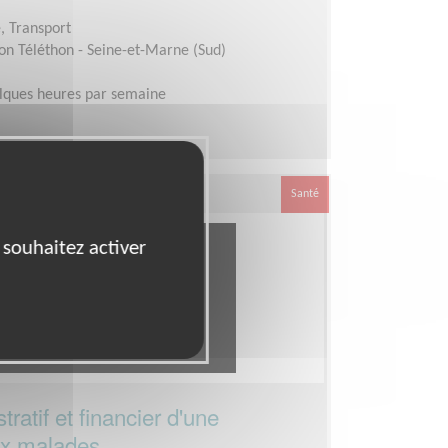
é, Transport
on Téléthon - Seine-et-Marne (Sud)
lques heures par semaine
Santé
 souhaitez activer
atif et financier d'une
ux malades