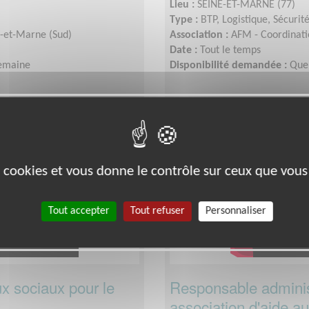
Lieu :
SEINE-ET-MARNE (77)
Type :
BTP, Logistique, Sécurit
e-et-Marne (Sud)
Association :
AFM - Coordinati
Date :
Tout le temps
semaine
Disponibilité demandée :
Que
Santé
es cookies et vous donne le contrôle sur ceux que vous
Tout accepter
Tout refuser
Personnaliser
x sociaux pour le
Responsable administr
association d'aide a