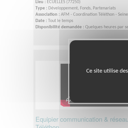
Lieu :
ECUELLES (77250)
Type :
Développement, Fonds, Partenariats
Association :
AFM - Coordination Téléthon - Sein
Date :
Tout le temps
Disponibilité demandée :
Quelques heures par 
Ce site utilise d
Equipier communication & réseau
Téléthon