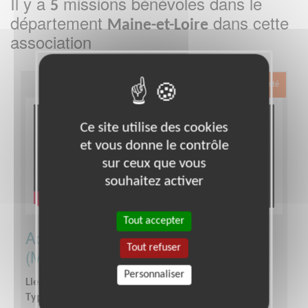
Il y a
missions bénévoles dans le
5
département
dans cette
Maine-et-Loire
association
Exclusion & Pauvreté
Ce site utilise des cookies
et vous donne le contrôle
sur ceux que vous
souhaitez activer
Tout accepter
Accompagnez un jeune migrant
Tout refuser
(MNA) près de chez vous !
Personnaliser
Lieu :
MAINE-ET-LOIRE (49)
Type :
Aide à l'insertion, Parrainages