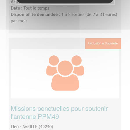
Association :
Parrains Par Mille 49
Date :
Tout le temps
Disponibilité demandée :
1 à 2 sorties (de 2 à 3 heures)
par mois
Exclusion & Pauvreté
Missions ponctuelles pour soutenir
l'antenne PPM49
Lieu :
AVRILLE (49240)