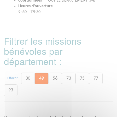
Coordonnées
* TOUT LE DEPARTEMENT (94)
Heures d'ouverture
9h30 - 17h30
Filtrer les missions
bénévoles par
département :
30
49
56
73
75
77
Effacer
93