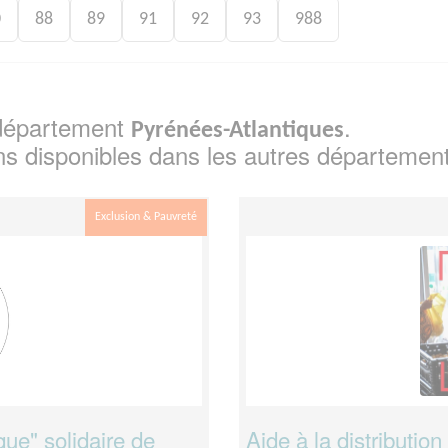
0
88
89
91
92
93
988
e département
.
Pyrénées-Atlantiques
ns disponibles dans les autres départemen
Exclusion & Pauvreté
que" solidaire de
Aide à la distribution