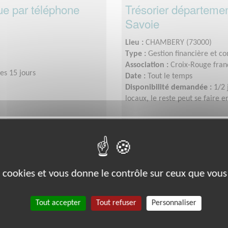
ue par téléphone
Trésorier départemen
Savoie
Lieu :
CHAMBERY (73000)
Type :
Gestion financière et c
Association :
Croix-Rouge franç
es 15 jours
Date :
Tout le temps
Disponibilité demandée :
1/2 
locaux, le reste peut se faire e
Exclusion & Pauvreté
es cookies et vous donne le contrôle sur ceux que vous
Tout accepter
Tout refuser
Personnaliser