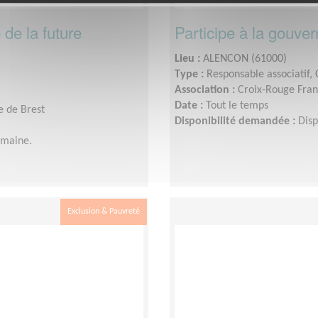
 de la future
Participe à la gouve
Lieu :
ALENCON (61000)
Type :
Responsable associatif,
Association :
Croix-Rouge Fran
Date :
Tout le temps
e de Brest
Disponibilité demandée :
Disp
emaine.
Exclusion & Pauvreté