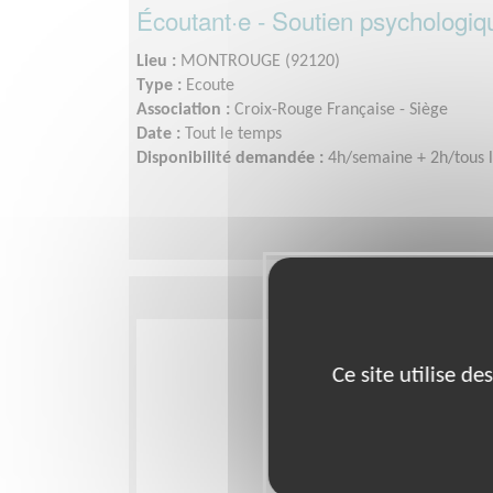
Écoutant·e - Soutien psychologiq
Lieu :
MONTROUGE (92120)
Type :
Ecoute
Association :
Croix-Rouge Française - Siège
Date :
Tout le temps
Disponibilité demandée :
4h/semaine + 2h/tous l
Ce site utilise d