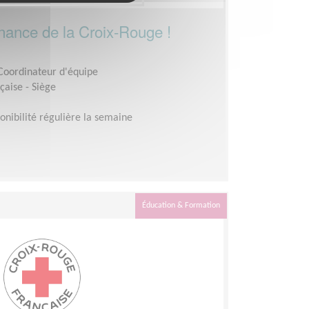
rnance de la Croix-Rouge !
 Coordinateur d'équipe
çaise - Siège
onibilité régulière la semaine
Éducation & Formation