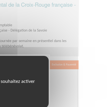
tal de la Croix-Rouge française -
omptable
aise - Délégation de la Savoie
journée par semaine en présentiel dans les
n télébénévolat.
Exclusion & Pauvreté
 souhaitez activer