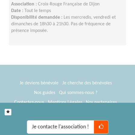
Association :
Croix-Rouge Française de Dijon
Date :
Tout le temps
Disponibilité demandée :
Les mercredis, vendredi et
dimanches de 18h30 à 21h30. Pas de fréquence de
présence imposée.
Je deviens bénévole
Je cherche des bénévoles
Nos guides
Qui sommes-nous ?
Contactez-nous
Mentions Légales
Nos partenaires
Espace presse
® Tous Bénévoles 2012-2026
Webkast
Je contacte l'association !