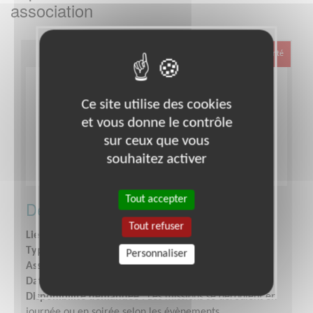
association
Santé
Ce site utilise des cookies
et vous donne le contrôle
sur ceux que vous
souhaitez activer
Tout accepter
Devenir secouriste à la Croix-Rouge
Tout refuser
Lieu :
COTE-D'OR (21)
Type :
Secourisme, Santé, Soins
Personnaliser
Association :
Croix-Rouge Française de Dijon
Date :
Tout le temps
Disponibilité demandée :
Les missions se déroulent en
journée ou en soirée selon les évènements