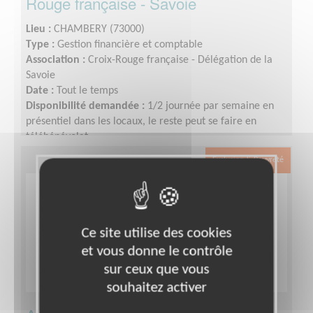
Rouge française - Savoie
Lieu :
CHAMBERY (73000)
Type :
Gestion financière et comptable
Association :
Croix-Rouge française - Délégation de la
Savoie
Date :
Tout le temps
Disponibilité demandée :
1/2 journée par semaine en
présentiel dans les locaux, le reste peut se faire en
télébénévolat.
Exclusion & Pauvreté
Ce site utilise des cookies
et vous donne le contrôle
sur ceux que vous
souhaitez activer