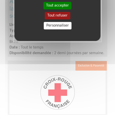
Accueil/ Orientation dans le cadre de
Tout accepter
la future ouverture d'une épicerie
solidaire
Tout refuser
Lieu :
BREST (29200)
Personnaliser
Type :
Accueil, Information
Association :
Croix-Rouge Française - Unité Locale de
Brest
Date :
Tout le temps
Disponibilité demandée :
2 demi-journées par semaine.
Exclusion & Pauvreté