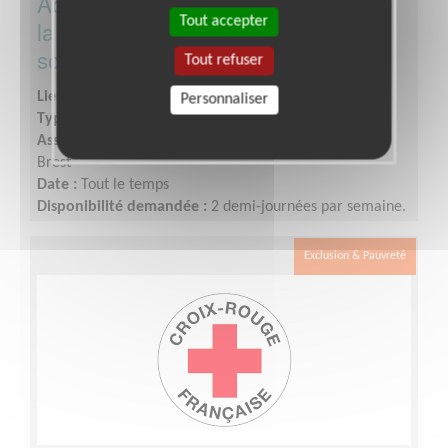
Accueil/ Orientation dans le cadre de
Tout accepter
la future ouverture d'une épicerie
solidaire
Tout refuser
Lieu :
BREST (29200)
Personnaliser
Type :
Accueil, Information
Association :
Croix-Rouge Française - Unité Locale de
Brest
Date :
Tout le temps
Disponibilité demandée :
2 demi-journées par semaine.
Exclusion & Pauvreté