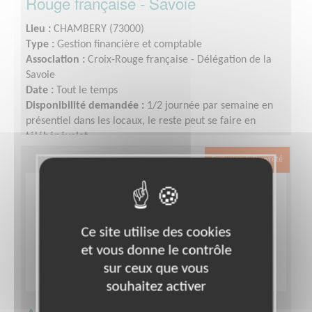
Rouge française - Savoie
Lieu :
CHAMBERY (73000)
Type :
Gestion financière et comptable
Association :
Croix-Rouge française - Délégation de la
Savoie
Date :
Tout le temps
Disponibilité demandée :
1/2 journée par semaine en
présentiel dans les locaux, le reste peut se faire en
télébénévolat.
Exclusion & Pauvreté
Ce site utilise des cookies
et vous donne le contrôle
sur ceux que vous
souhaitez activer