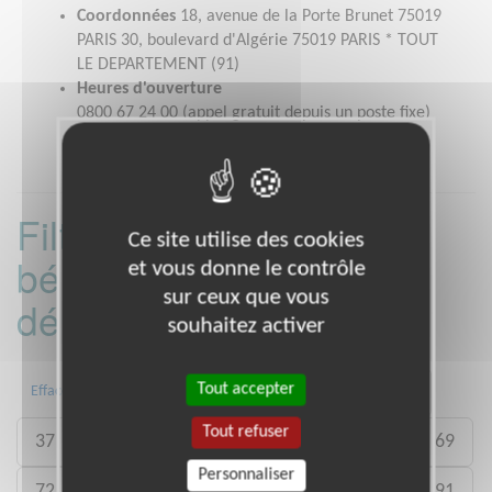
Coordonnées
18, avenue de la Porte Brunet 75019
PARIS 30, boulevard d'Algérie 75019 PARIS * TOUT
LE DEPARTEMENT (91)
Heures d'ouverture
0800 67 24 00 (appel gratuit depuis un poste fixe)
Filtrer les missions
Ce site utilise des cookies
bénévoles par
et vous donne le contrôle
sur ceux que vous
département :
souhaitez activer
Tout accepter
13
16
17
31
33
34
Effacer
Tout refuser
37
38
44
45
49
62
67
69
Personnaliser
72
75
76
77
78
83
84
91