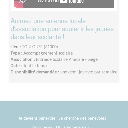
Animez une antenne locale
d'association pour soutenir les jeunes
dans leur scolarité !
Lieu :
TOULOUSE (31000)
Type :
Accompagnement scolaire
Association :
Entraide Scolaire Amicale - Siège
Date :
Tout le temps
Disponibilité demandée :
une demi journée par semaine
Je deviens bénévole
Je cherche des bénévoles
Nos guides
Qui sommes-nous ?