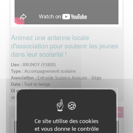
Animez une antenne locale
d'association pour soutenir les jeunes
dans leur scolarité !
Lieu :
BRUNOY (91800)
Type :
Accompagnement scolaire
Association :
Entraide Scolaire Amicale - Siège
Date :
Tout le temps
Disponibilité demandée :
une demi-journée par
semaine
Éducation & Formation
Ce site utilise des cookies
et vous donne le contrôle