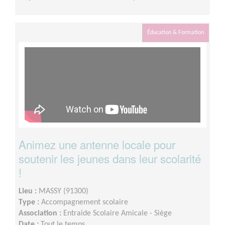
Éducation & Formation
Animez une antenne locale pour
soutenir les jeunes dans leur scolarité
!
Lieu :
MASSY (91300)
Type :
Accompagnement scolaire
Association :
Entraide Scolaire Amicale - Siège
Date :
Tout le temps