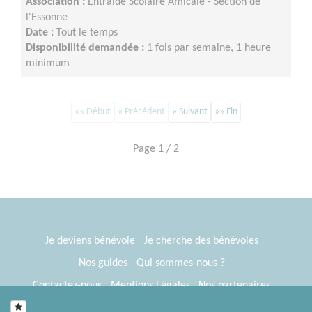
Association :
Entraide Scolaire Amicale - Section de
l'Essonne
Date :
Tout le temps
Disponibilité demandée :
1 fois par semaine, 1 heure
minimum
«« Début
« Précédent
» Suivant
»» Fin
Page 1 / 2
Je deviens bénévole
Je cherche des bénévoles
Nos guides
Qui sommes-nous ?
Contactez-nous
Mentions Légales
Nos partenaires
Espace presse