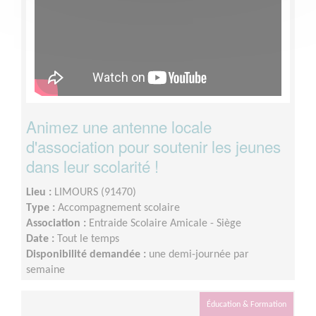
Animez une antenne locale
d'association pour soutenir les jeunes
dans leur scolarité !
Lieu :
LIMOURS (91470)
Type :
Accompagnement scolaire
Association :
Entraide Scolaire Amicale - Siège
Date :
Tout le temps
Disponibilité demandée :
une demi-journée par
semaine
Éducation & Formation