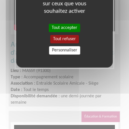
sur ceux que vous
souhaitez activer
Tout accepter
Tout refuser
Animez une antenne locale
d'association pour soutenir les jeunes
Personnaliser
dans leur scolarité !
Lieu :
MASSY (91300)
Type :
Accompagnement scolaire
Association :
Entraide Scolaire Amicale - Siège
Date :
Tout le temps
Disponibilité demandée :
une demi-journée par
semaine
Éducation & Formation