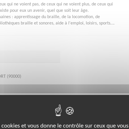
ceux qui ne voient pas, de ceux qui ne voient plus, de ceux qui
xiste pour eux un avenir, quel que soit leur âge.
maines : apprentissage du braille, de la locomotion, de
iothèques braille et sonores, aide à l'emploi, loisirs, sports….
ORT (90000)
bénévoles par département :
17
18
24
25
28
34
42
44
51
es cookies et vous donne le contrôle sur ceux que vous