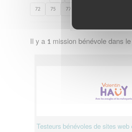
72
75
77
78
84
86
9
Il y a
mission bénévole dans l
1
Testeurs bénévoles de sites web e