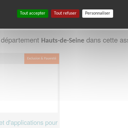
2
Tout accepter
Tout refuser
Personnaliser
e département
dans cette as
Hauts-de-Seine
Exclusion & Pauvreté
t d'applications pour