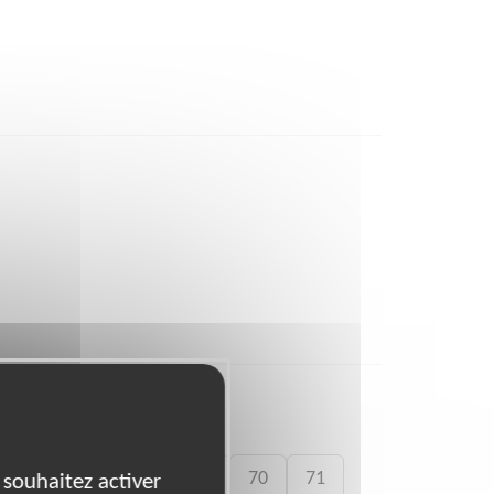
59
66
68
69
70
71
 souhaitez activer