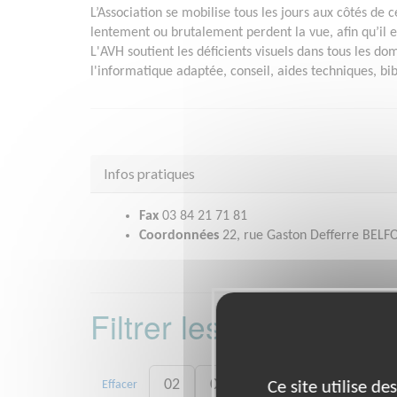
L’Association se mobilise tous les jours aux côtés de 
lentement ou brutalement perdent la vue, afin qu’il e
L'AVH soutient les déficients visuels dans tous les do
l'informatique adaptée, conseil, aides techniques, bibl
Infos pratiques
Fax
03 84 21 71 81
Coordonnées
22, rue Gaston Defferre BELF
Filtrer les missions 
02
03
06
14
16
Effacer
Ce site utilise d