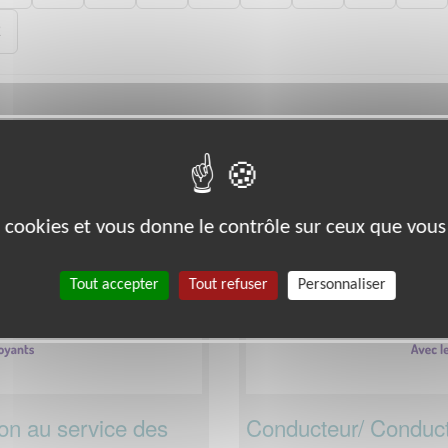
2
 le département
dans cette associat
Sarthe
Santé
es cookies et vous donne le contrôle sur ceux que vous
Tout accepter
Tout refuser
Personnaliser
ion au service des
Conducteur/ Conduct