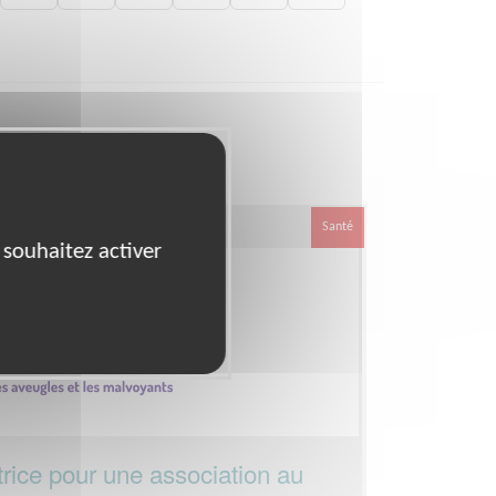
ion
Santé
 souhaitez activer
rice pour une association au