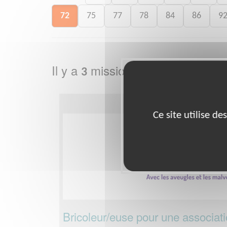
72
75
77
78
84
86
9
Il y a
missions bénévoles dans
3
Ce site utilise d
Bricoleur/euse pour une associat