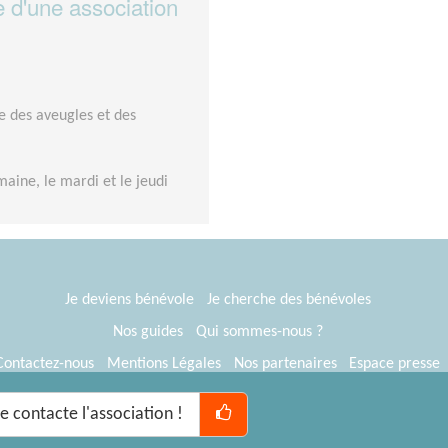
e d'une association
e des aveugles et des
aine, le mardi et le jeudi
Je deviens bénévole
Je cherche des bénévoles
Nos guides
Qui sommes-nous ?
Contactez-nous
Mentions Légales
Nos partenaires
Espace presse
® Tous Bénévoles 2012-2026
Webkast
Je contacte l'association !