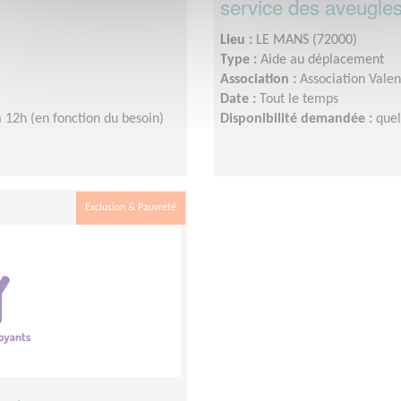
service des aveugle
Lieu :
LE MANS (72000)
Type :
Aide au déplacement
Association :
Association Valen
Date :
Tout le temps
 12h (en fonction du besoin)
Disponibilité demandée :
que
Exclusion & Pauvreté