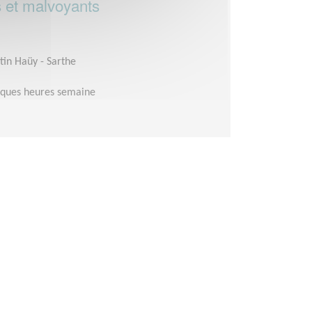
s et malvoyants
tin Haüy - Sarthe
lques heures semaine