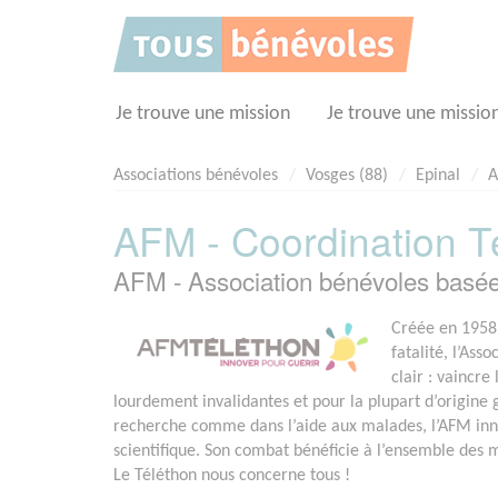
Panneau de gestion des cookies
Je trouve une mission
Je trouve une missio
Associations bénévoles
Vosges (88)
Epinal
A
AFM - Coordination T
AFM - Association bénévoles basé
Créée en 1958 
fatalité, l’Ass
clair : vaincr
lourdement invalidantes et pour la plupart d’origine
recherche comme dans l’aide aux malades, l’AFM in
scientifique. Son combat bénéficie à l’ensemble des
Le Téléthon nous concerne tous !