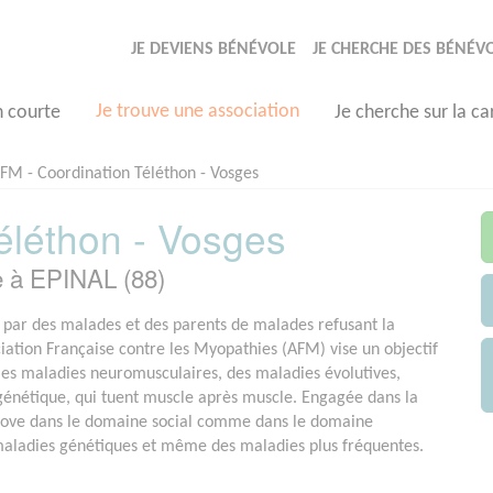
JE DEVIENS BÉNÉVOLE
JE CHERCHE DES BÉNÉV
Je trouve une association
n courte
Je cherche sur la ca
FM - Coordination Téléthon - Vosges
éléthon - Vosges
e à EPINAL (88)
par des malades et des parents de malades refusant la
ociation Française contre les Myopathies (AFM) vise un objectif
e les maladies neuromusculaires, des maladies évolutives,
 génétique, qui tuent muscle après muscle. Engagée dans la
nove dans le domaine social comme dans le domaine
 maladies génétiques et même des maladies plus fréquentes.