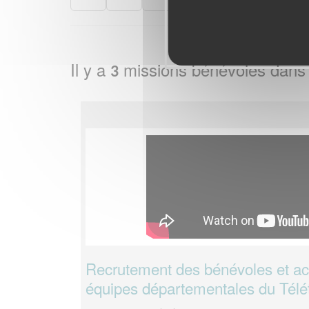
Il y a
missions bénévoles dans
3
Recrutement des bénévoles et 
équipes départementales du Télé