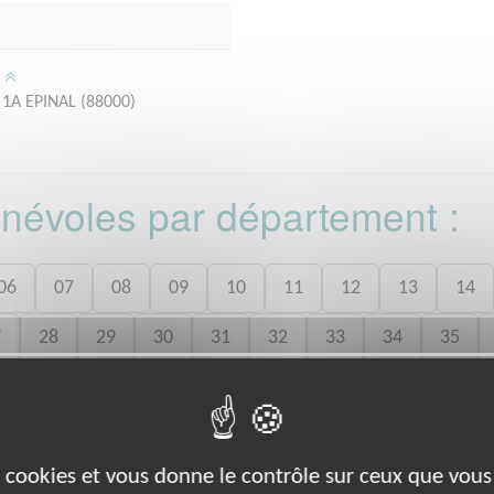
/
 1A EPINAL (88000)
bénévoles par département :
06
07
08
09
10
11
12
13
14
7
28
29
30
31
32
33
34
35
8
49
50
52
53
54
55
56
57
0
71
72
73
74
75
76
77
78
es cookies et vous donne le contrôle sur ceux que vous
2
93
94
95
980