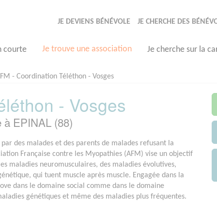
JE DEVIENS BÉNÉVOLE
JE CHERCHE DES BÉNÉV
Je trouve une association
n courte
Je cherche sur la ca
FM - Coordination Téléthon - Vosges
éléthon - Vosges
e à EPINAL (88)
par des malades et des parents de malades refusant la
ociation Française contre les Myopathies (AFM) vise un objectif
e les maladies neuromusculaires, des maladies évolutives,
 génétique, qui tuent muscle après muscle. Engagée dans la
nove dans le domaine social comme dans le domaine
 maladies génétiques et même des maladies plus fréquentes.