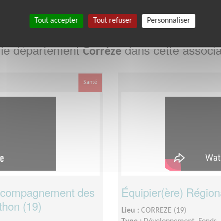
Tout accepter
Tout refuser
Personnaliser
 le département
dans cette associa
Corrèze
Santé
accompagnement des
Équipier(ère) Région
thon (19)
Lieu :
CORREZE (19)