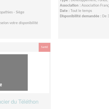
Type :
Développement, Fonds, 
Association :
Association Franç
Date :
Tout le temps
opathies - Siège
Disponibilité demandée :
De 3
elon votre disponibilité
Santé
ncier du Téléthon