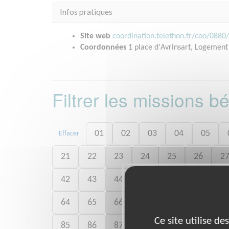
Infos pratiques
Site web
coordination.telethon.fr/coo/0880
Coordonnées
1 place d'Avrinsart, Logement
Filtrer les missions 
01
02
03
04
05
Effacer
21
22
23
24
25
26
2
42
43
44
45
46
47
4
64
65
66
67
68
69
7
Ce site utilise d
85
86
87
89
90
91
9