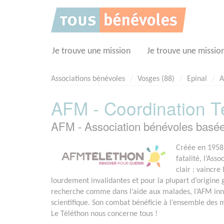
Panneau de gestion des cookies
Je trouve une mission
Je trouve une missio
Associations bénévoles
Vosges (88)
Epinal
A
AFM - Coordination T
AFM - Association bénévoles basé
Créée en 1958 
fatalité, l’Ass
clair : vaincr
lourdement invalidantes et pour la plupart d’origine
recherche comme dans l’aide aux malades, l’AFM in
scientifique. Son combat bénéficie à l’ensemble des
Le Téléthon nous concerne tous !