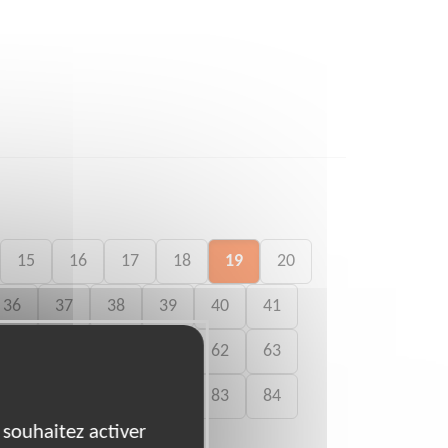
15
16
17
18
19
20
36
37
38
39
40
41
58
59
60
61
62
63
79
80
81
82
83
84
 souhaitez activer