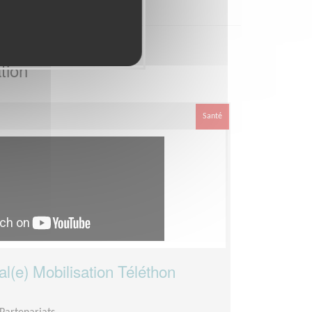
tion
Santé
al(e) Mobilisation Téléthon