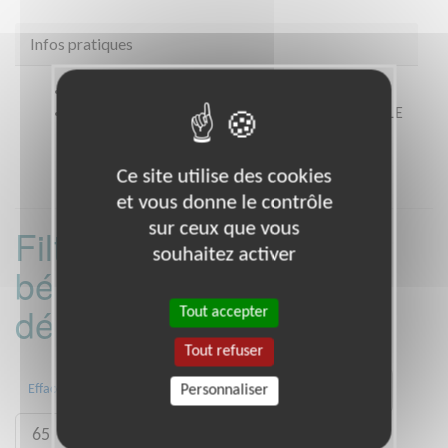
Infos pratiques
Site web
https://vacancesetfamilles.org/
Coordonnées
40 Rue Saint-Just, 76620 Le Havre LE
HAVRE 76620 (76620)
Ce site utilise des cookies
et vous donne le contrôle
sur ceux que vous
Filtrer les missions
souhaitez activer
bénévoles par
département :
Tout accepter
Tout refuser
11
31
33
37
49
53
Effacer
Personnaliser
65
72
76
79
81
82
85