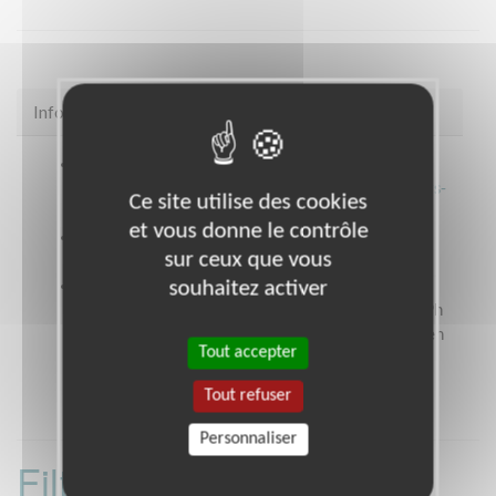
Infos pratiques
Site web
https://www.secours-catholique.org/le-
cedre-un-centre-dentraide-dedie-aux-demandeurs-
Ce site utilise des cookies
dasile-et-aux-refugies/
et vous donne le contrôle
Coordonnées
23 boulevard de la Commanderie
sur ceux que vous
PARIS 19 (75019)
souhaitez activer
Heures d'ouverture
Ouverture au public : le lundi, mardi et jeudi de 9h
à 17h00 le mercredi et le vendredi de 9h à 17h (en
Tout accepter
partie fermé au public).
Tout refuser
Personnaliser
Filtrer les missions