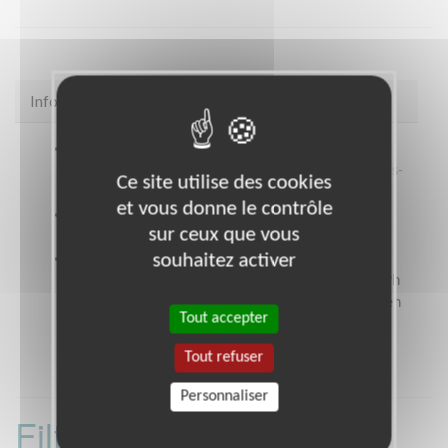
Infos pratiques
Site web
https://www.secours-catholique.org/le-
cedre-un-centre-dentraide-dedie-aux-demandeurs-
Ce site utilise des cookies
dasile-et-aux-refugies/
et vous donne le contrôle
Coordonnées
23 boulevard de la Commanderie
sur ceux que vous
PARIS 19 (75019)
souhaitez activer
Heures d'ouverture
Ouverture au public : le lundi, mardi et jeudi de 9h
à 17h00 le mercredi et le vendredi de 9h à 17h (en
Tout accepter
partie fermé au public).
Tout refuser
Personnaliser
Filtrer les missions