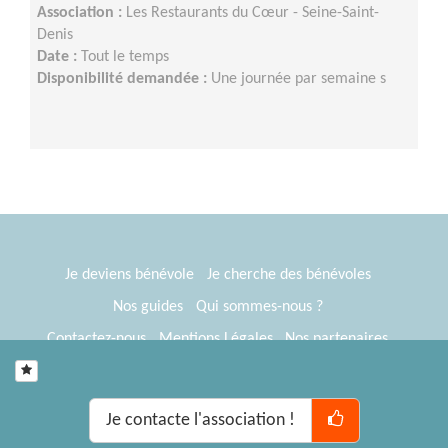
Association :
Les Restaurants du Cœur - Seine-Saint-
Denis
Date :
Tout le temps
Disponibilité demandée :
Une journée par semaine s
Je deviens bénévole
Je cherche des bénévoles
Nos guides
Qui sommes-nous ?
Contactez-nous
Mentions Légales
Nos partenaires
Espace presse
® Tous Bénévoles 2012-2026
Webkast
Je contacte l'association !