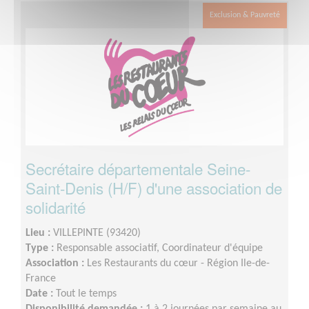
autonome pour organiser ton activité. Après ta période
Exclusion & Pauvreté
d’intégration, une partie de la mission pourra
ponctuellement être réalisée en télétravail. Les
modalités et la fréquence de ton engagement seront
définies ensemble, en fonction de tes disponibilités et des
besoins de la mission. Si besoin, la mission pourra
également être partagée avec un binôme, afin de
faciliter son organisation et d’assurer une continuité dans
le suivi.
Secrétaire départementale Seine-
Saint-Denis (H/F) d'une association de
solidarité
Lieu :
VILLEPINTE (93420)
Type :
Responsable associatif, Coordinateur d'équipe
Association :
Les Restaurants du cœur - Région Ile-de-
France
Date :
Tout le temps