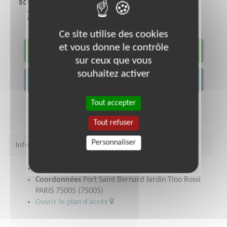
Ce site utilise des cookies
et vous donne le contrôle
JE DEVIENS BÉNÉVOLE !
sur ceux que vous
souhaitez activer
JE CONTACTE L'ASSOCIATION
Tout accepter
Tout refuser
Personnaliser
Infos pratiques
Site web
www.restosducoeur.org/
Coordonnées
Port Saint Bernard Jardin Tino Rossi
PARIS 75005 (75005)
Ouvrir le plan d'accès