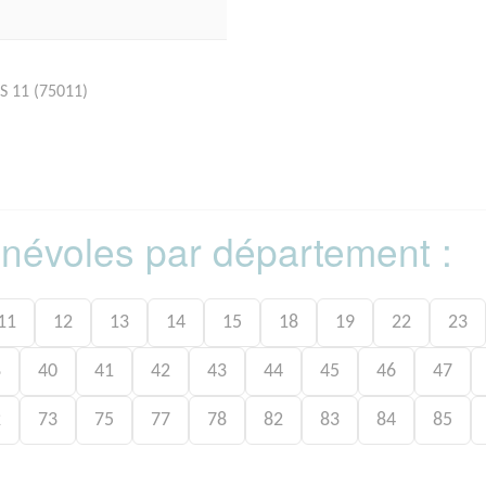
S 11 (75011)
bénévoles par département :
11
12
13
14
15
18
19
22
23
8
40
41
42
43
44
45
46
47
2
73
75
77
78
82
83
84
85