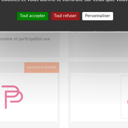
Lieu :
FRESNES (94260)
Type :
Visites en établissement
Tout accepter
Tout refuser
Personnaliser
Association :
Petits Frères des
Date :
Tout le temps
e
Disponibilité demandée :
mini
maine et participation aux
Exclusion & Pauvreté