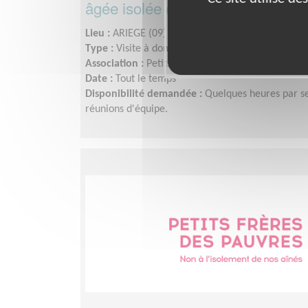
âgée isolée (PAMIERS)
Lieu :
ARIEGE (09)
Type :
Visite à domicile
Association :
Petits Frères des Pauvres d'Occitani
Date :
Tout le temps
Disponibilité demandée :
Quelques heures par se
réunions d'équipe.