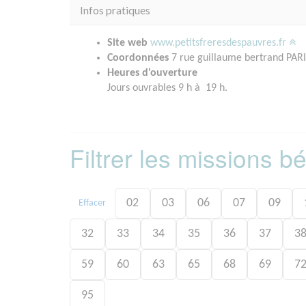
Infos pratiques
Site web
www.petitsfreresdespauvres.fr
Coordonnées
7 rue guillaume bertrand PARI
Heures d'ouverture
Jours ouvrables 9 h à 19 h.
Filtrer les missions 
02
03
06
07
09
Effacer
32
33
34
35
36
37
3
59
60
63
65
68
69
7
95