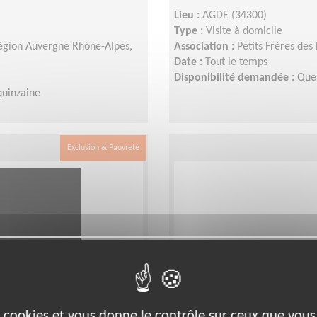
Lieu :
AGDE (34300)
Type :
Visite à domicile
 région Auvergne Rhône-Alpes,
Association :
Petits Frères des
Date :
Tout le temps
Disponibilité demandée :
Quel
quinzaine
Exclusion & Pauvreté
avec une personne
Visiter des détenus à
es cookies et vous donne le contrôle sur ceux que vous