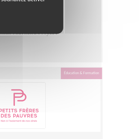
 Pauvres de Paris
mum 1 fois tous les 15 jours
Éducation & Formation