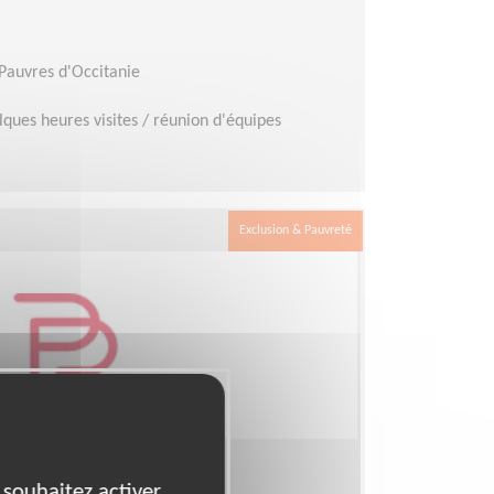
 Pauvres d'Occitanie
ques heures visites / réunion d'équipes
Exclusion & Pauvreté
 l'hôpital de Fresnes
 souhaitez activer