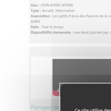
Lieu :
LYON 69008 (69008)
Type :
Accueil, Information
Association :
Les petits frères des Pauvres de la
AURA
Date :
Tout le temps
Disponibilité demandée :
une demi journée par 
Partagez des moments précieux 
Ce site utilise d