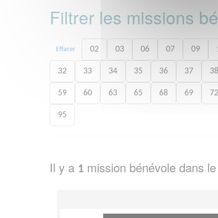
Filtrer les missions 
02
03
06
07
09
Effacer
32
33
34
35
36
37
3
59
60
63
65
68
69
7
95
Il y a
mission bénévole dans l
1