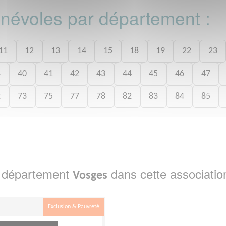
bénévoles par département :
11
12
13
14
15
18
19
22
23
8
40
41
42
43
44
45
46
47
2
73
75
77
78
82
83
84
85
e département
dans cette associatio
Vosges
Exclusion & Pauvreté