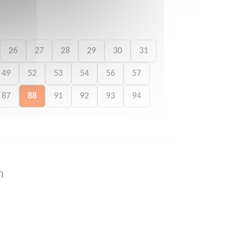
26
27
28
29
30
31
49
52
53
54
56
57
87
88
91
92
93
94
n