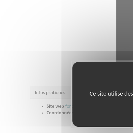
Infos pratiques
Ce site utilise d
Site web
fondation.petitsfreresdespauvres.f
Coordonnées
19 cité Voltaire PARIS 11 (750