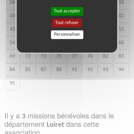
26
27
28
29
30
31
32
33
Tout accepter
34
35
36
37
38
40
41
42
Tout refuser
43
44
45
46
47
49
52
53
Personnaliser
54
56
57
59
60
63
65
68
69
72
73
75
77
78
82
83
84
85
87
88
91
92
93
94
95
Il y a
missions bénévoles dans le
3
département
dans cette
Loiret
association