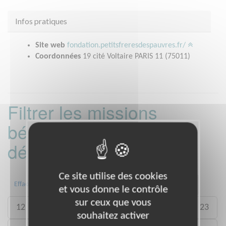
Infos pratiques
Site web
fondation.petitsfreresdespauvres.fr/
Coordonnées
19 cité Voltaire PARIS 11 (75011)
Filtrer les missions
bénévoles par
département :
Ce site utilise des cookies
02
03
06
07
09
11
Effacer
et vous donne le contrôle
sur ceux que vous
12
13
14
15
18
19
22
23
souhaitez activer