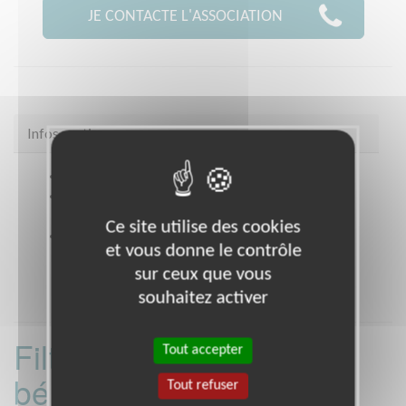
JE CONTACTE L'ASSOCIATION
Infos pratiques
Site web
www.duoforajob.fr
Coordonnées
5 parvis Alan Turing PARIS 75013
(75013)
Ce site utilise des cookies
Heures d'ouverture
et vous donne le contrôle
9h - 19h
sur ceux que vous
souhaitez activer
Filtrer les missions
Tout accepter
bénévoles par
Tout refuser