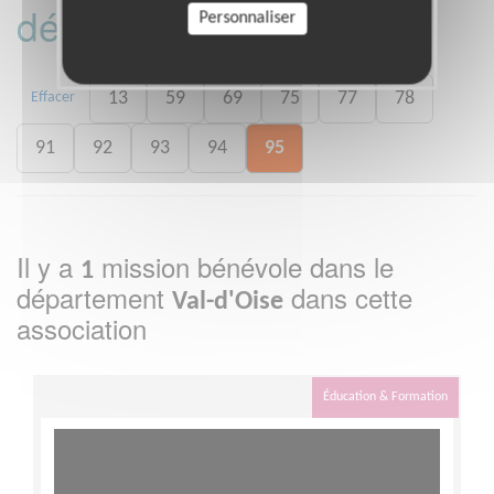
département :
Personnaliser
13
59
69
75
77
78
Effacer
91
92
93
94
95
Il y a
mission bénévole dans le
1
département
dans cette
Val-d'Oise
association
Éducation & Formation