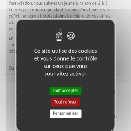
l’association, vous suivrez un jeune à raison de 2 à 3
heures par semaine pendant 6 mois. Vous l'aiderez à
définir son projet professionnel, à chercher des offres
d’emploi, vous l’entraînerez à passer des entretiens, et
parlerez des codes propres à votre secteur.
En partageant l’expérience acquise au cours de votre
carrière, vous offrez réellement à un jeune la chance de
Ce site utilise des cookies
bâtir la sienne et donnez un nouveau sens à la vôtre.
et vous donne le contrôle
sur ceux que vous
Savoir être & compétences
souhaitez activer
Vous avez plus de 50 ans ?
Tout accepter
Vous êtes disponible 2h / semaine pendant 6 mois
?
Tout refuser
Vous avez une expérience professionnelle à
valoriser ?
Personnaliser
Vous avez envie de vous investir, d'apprendre et de
transmettre ?
Quel que soit votre secteur d'activité, votre profil