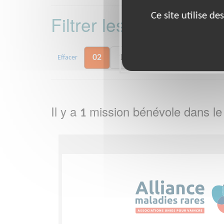
Ce site utilise d
Filtrer les missions 
02
18
28
36
37
Effacer
Il y a
mission bénévole dans l
1