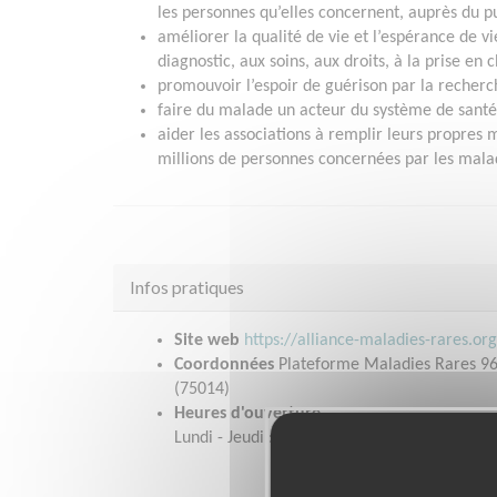
les personnes qu’elles concernent, auprès du pu
améliorer la qualité de vie et l’espérance de v
diagnostic, aux soins, aux droits, à la prise en c
promouvoir l’espoir de guérison par la recherche
faire du malade un acteur du système de santé
aider les associations à remplir leurs propres m
millions de personnes concernées par les malad
Infos pratiques
Site web
https://alliance-maladies-rares.or
Coordonnées
Plateforme Maladies Rares 96
(75014)
Heures d'ouverture
Lundi - Jeudi : 9h - 13h / 14h - 17h30 vendred