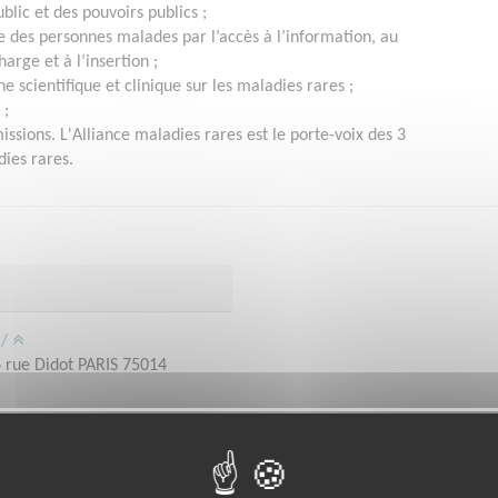
blic et des pouvoirs publics ;
ie des personnes malades par l’accès à l’information, au
harge et à l’insertion ;
 scientifique et clinique sur les maladies rares ;
 ;
issions. L'Alliance maladies rares est le porte-voix des 3
ies rares.
g/
 rue Didot PARIS 75014
i : 9h - 13h / 14h - 17h