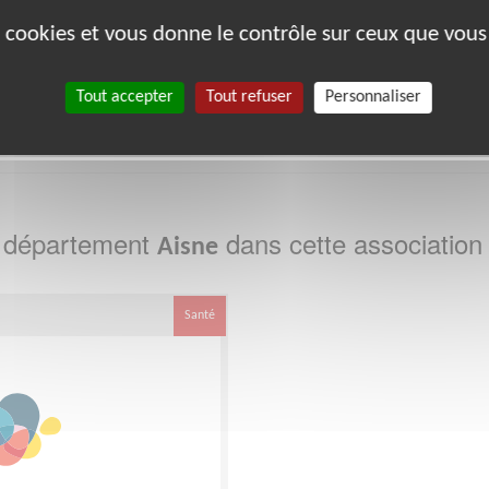
es cookies et vous donne le contrôle sur ceux que vous
bénévoles par département :
Tout accepter
Tout refuser
Personnaliser
75
80
e département
dans cette association
Aisne
Santé