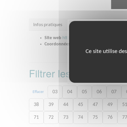
Infos pratiques
Site web
https://www.secours-catholique.o
Coordonnées
2 BIS RUE DU GAL FERRIÉ ANN
Ce site utilise d
Filtrer les missions 
03
04
05
06
07
Effacer
38
39
44
45
47
49
5
71
72
73
74
75
76
7