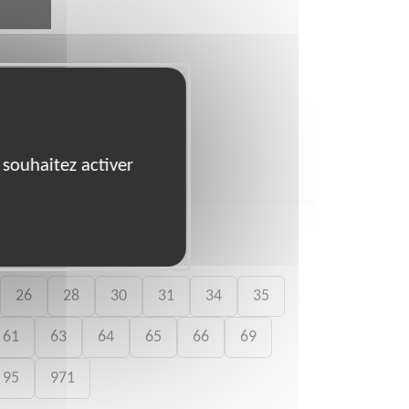
 souhaitez activer
26
28
30
31
34
35
61
63
64
65
66
69
95
971