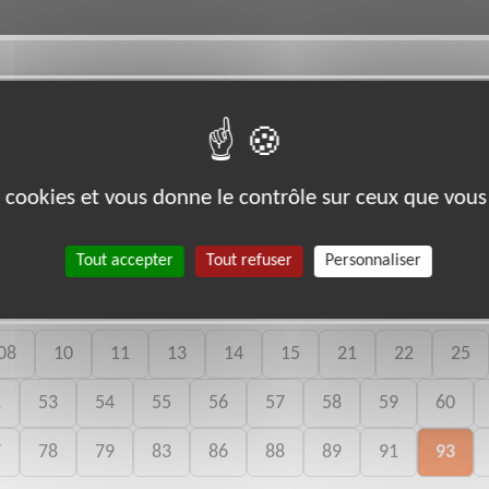
rg/
ECY (74000)
es cookies et vous donne le contrôle sur ceux que vous
Tout accepter
Tout refuser
Personnaliser
bénévoles par département :
08
10
11
13
14
15
21
22
25
1
53
54
55
56
57
58
59
60
7
78
79
83
86
88
89
91
93