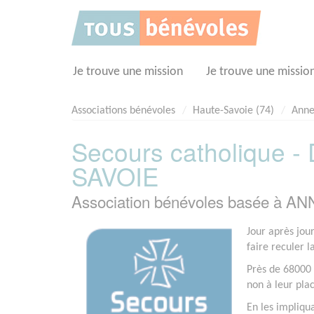
Panneau de gestion des cookies
Je trouve une mission
Je trouve une missio
Associations bénévoles
Haute-Savoie (74)
Anne
Secours catholique -
SAVOIE
Association bénévoles basée à AN
Jour après jou
faire reculer l
Près de 68000 
non à leur pla
En les impliqu