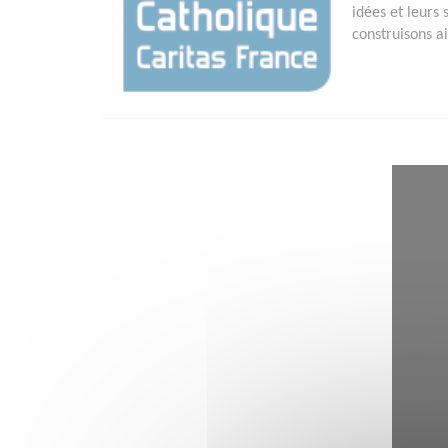
idées et leurs 
construisons a