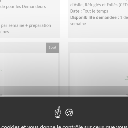
e
d'Asile, Réfugiés et Exilés (CE
aide pour les Demandeurs
Date :
Tout le temps
Disponibilité demandée :
1 de
semaine
s par semaine + préparation
aines
Sport
r des personnes
Accueillir chaleureu
l'entrée du CEDRE
es cookies et vous donne le contrôle sur ceux que vous