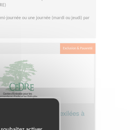
DRE)
mi-journée ou une journée (mardi ou jeudi) par
Exclusion & Pauvreté
sement les personnes exilées à
 souhaitez activer