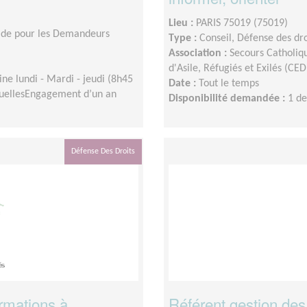
Lieu :
PARIS 75019 (75019)
aide pour les Demandeurs
Type :
Conseil, Défense des dro
Association :
Secours Catholiq
d'Asile, Réfugiés et Exilés (CE
ne lundi - Mardi - jeudi (8h45
Date :
Tout le temps
suellesEngagement d’un an
Disponibilité demandée :
1 de
Défense Des Droits
ormations à
Référent gestion des 