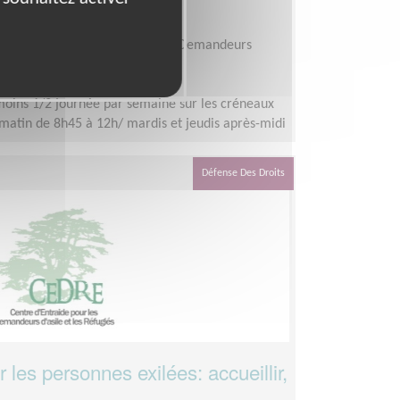
ue - Centre d'Entraide pour les Demandeurs
DRE)
oins 1/2 journée par semaine sur les créneaux
i matin de 8h45 à 12h/ mardis et jeudis après-midi
Défense Des Droits
 les personnes exilées: accueillir,