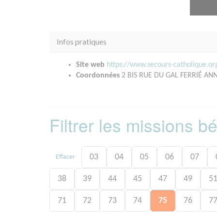
Infos pratiques
Site web
https://www.secours-catholique.o
Coordonnées
2 BIS RUE DU GAL FERRIÉ ANN
Filtrer les missions 
03
04
05
06
07
Effacer
38
39
44
45
47
49
5
71
72
73
74
75
76
7