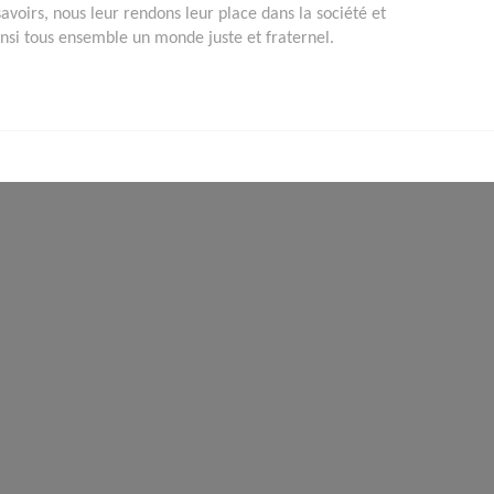
savoirs, nous leur rendons leur place dans la société et
insi tous ensemble un monde juste et fraternel.