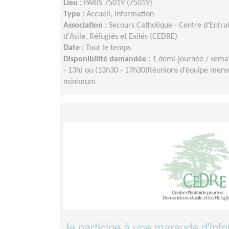
Lieu :
PARIS 75019 (75019)
Type :
Accueil, Information
Association :
Secours Catholique - Centre d'Entr
d'Asile, Réfugiés et Exilés (CEDRE)
Date :
Tout le temps
Disponibilité demandée :
1 demi-journée / semai
- 13h) ou (13h30 - 17h30)Réunions d’équipe men
minimum
Je participe à une maraude d'inf