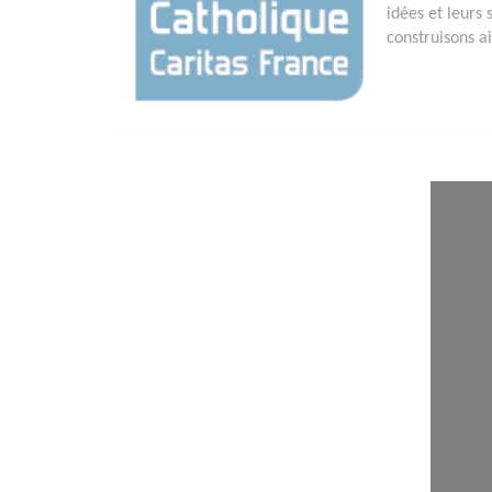
idées et leurs 
construisons a