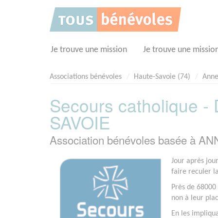
Panneau de gestion des cookies
Je trouve une mission
Je trouve une missio
Associations bénévoles
Haute-Savoie (74)
Anne
Secours catholique -
SAVOIE
Association bénévoles basée à AN
Jour après jou
faire reculer l
Près de 68000 
non à leur pla
En les impliqu