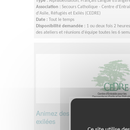
Type :
Alphabétisation, Français Langue Étrangèr
Association :
Secours Catholique - Centre d'Entr
d'Asile, Réfugiés et Exilés (CEDRE)
Date :
Tout le temps
Disponibilité demandée :
1 ou deux fois 2 heure
des ateliers et réunions d'équipe toutes les 6 sem
Animez des ateliers sportifs pou
exilées
Ce site utilise d