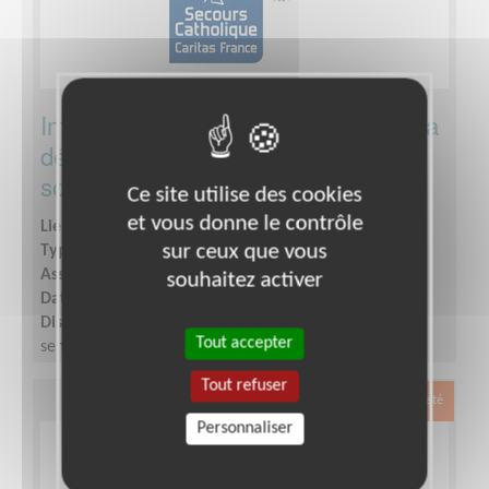
Intégrez l'équipe communication de la
délégation d'une association de
solidarité !
Ce site utilise des cookies
et vous donne le contrôle
Lieu :
MOULINS (03000)
sur ceux que vous
Type :
Communication, Graphisme
Association :
Secours Catholique Allier
souhaitez activer
Date :
Tout le temps
Disponibilité demandée :
Engagement :1 jour par
Tout accepter
semaine
Tout refuser
Exclusion & Pauvreté
Personnaliser