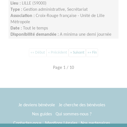
Lieu :
LILLE (59000)
Type :
Gestion administrative, Secrétariat
Association :
Croix-Rouge française - Unité de Lille
Métropole
Date :
Tout le temps
Disponibilité demandée :
A minima une demi journée
par semaine sur minimum un an d’engagement (du lundi
au vendredi)
«« Début
« Précédent
» Suivant
»» Fin
Page 1 / 10
Je deviens bénévole
Je cherche des bénévoles
Nos guides
Qui sommes-nous ?
Contactez-nous
Mentions Légales
Nos partenaires