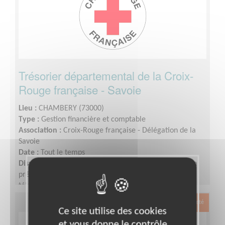
Trésorier départemental de la Croix-
Rouge française - Savoie
Lieu :
CHAMBERY (73000)
Type :
Gestion financière et comptable
Association :
Croix-Rouge française - Délégation de la
Savoie
Date :
Tout le temps
Disponibilité demandée :
1/2 journée par semaine en
présentiel dans les locaux, le reste peut se faire en
télébénévolat.
Exclusion & Pauvreté
Ce site utilise des cookies
et vous donne le contrôle