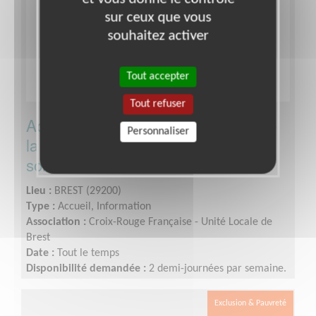
sur ceux que vous
souhaitez activer
Tout accepter
Tout refuser
Accueil/ Orientation dans le cadre de
Personnaliser
la future ouverture d'une épicerie
solidaire
Lieu :
BREST (29200)
Type :
Accueil, Information
Association :
Croix-Rouge Française - Unité Locale de
Brest
Date :
Tout le temps
Disponibilité demandée :
2 demi-journées par semaine.
Exclusion & Pauvreté