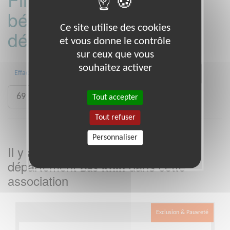
bénévoles par
Ce site utilise des cookies
département :
et vous donne le contrôle
sur ceux que vous
souhaitez activer
14
30
59
62
67
68
Effacer
69
75
93
Tout accepter
Tout refuser
Personnaliser
Il y a
mission bénévole dans le
1
département
dans cette
Bas-Rhin
association
Exclusion & Pauvreté