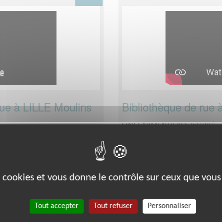
rue à LILLE Moulins
Bibliothèque de rue 
Lieu :
ARMENTIERES (59280)
Type :
Animation culturelle
ais
Association :
ATD Quart Monde 
Date :
Tout le temps
Disponibilité demandée :
Deu
es cookies et vous donne le contrôle sur ceux que vous
Tout accepter
Tout refuser
Personnaliser