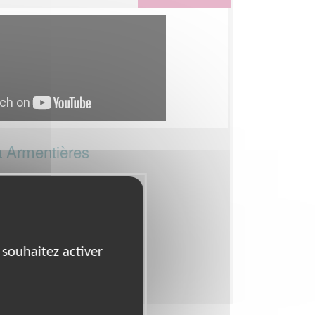
à Armentières
- Nord Pas de Calais
x heures par semaine
 souhaitez activer