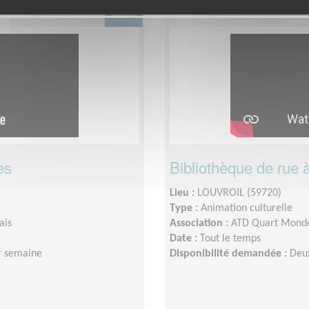
Culture
es
Bibliothèque de rue 
Lieu :
LOUVROIL (59720)
Type :
Animation culturelle
ais
Association :
ATD Quart Monde 
Date :
Tout le temps
r semaine
Disponibilité demandée :
Deux