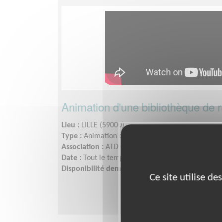
Animation d'une bibliothèque de 
Lieu :
LILLE (59000)
Type :
Animation culturelle
Association :
ATD Quart Monde - Nord Pas de Cal
Date :
Tout le temps
Disponibilité demandée :
16h-18h le mardi soir
Ce site utilise d