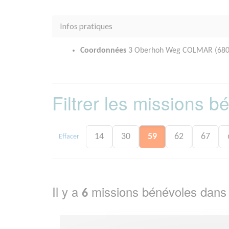
Infos pratiques
Coordonnées
3 Oberhoh Weg COLMAR (680
Filtrer les missions 
14
30
59
62
67
Effacer
Il y a
missions bénévoles dans
6