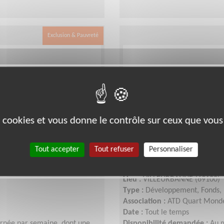
Exclusion & Pauvreté
es cookies et vous donne le contrôle sur ceux que vous
r l'emploi des
Suivi des partenariat
Tout accepter
Tout refuser
Personnaliser
sur l'emploi des jeun
Lieu :
VILLEURBANNE (69100)
Type :
Développement, Fonds, 
Association :
ATD Quart Mond
Date :
Tout le temps
rnée par semaine, dont une
Disponibilité demandée :
Au 