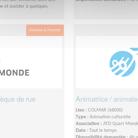
e et assister à quelques
Exclusion & Pauvreté
hèque de rue
Animatrice / animate
Lieu :
COLMAR (68000)
Type :
Animation culturelle
Association :
ATD Quart Mond
Date :
Tout le temps
Disponibilité demandée :
4h 