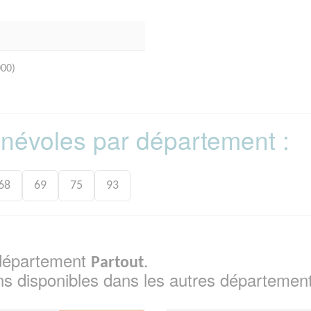
00)
bénévoles par département :
68
69
75
93
e département
.
Partout
ns disponibles dans les autres départemen