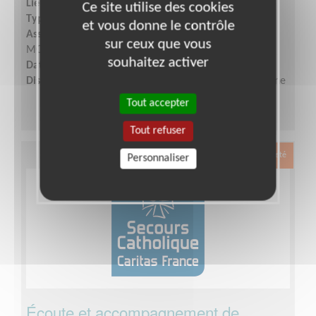
Lieu :
VERDUN (55100)
Ce site utilise des cookies
Type :
Communication, Graphisme
et vous donne le contrôle
Association :
Secours catholique - Délégation MEUSE
sur ceux que vous
MOSELLE
souhaitez activer
Date :
Tout le temps
Disponibilité demandée :
Quelques heures par semaine
Tout accepter
Tout refuser
Exclusion & Pauvreté
Personnaliser
Écoute et accompagnement de