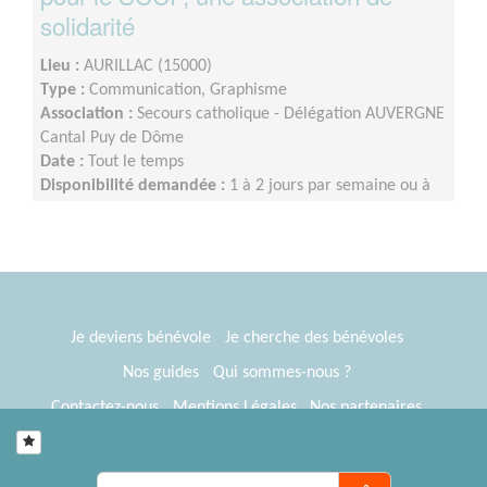
solidarité
Lieu :
AURILLAC (15000)
Type :
Communication, Graphisme
Association :
Secours catholique - Délégation AUVERGNE
Cantal Puy de Dôme
Date :
Tout le temps
Disponibilité demandée :
1 à 2 jours par semaine ou à
définir ensemble
Je deviens bénévole
Je cherche des bénévoles
Nos guides
Qui sommes-nous ?
Contactez-nous
Mentions Légales
Nos partenaires
Espace presse
® Tous Bénévoles 2012-2026
Webkast