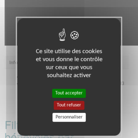
Ce site utilise des cookies
et vous donne le contrôle
Infos pratiques
sur ceux que vous
souhaitez activer
Site web
https://www.secours-catholique.org/
Coordonnées
26 BIS RUE DE LA CHÈVRE BP 44 083
57040 METZ CEDEX 1 METZ (57000)
Tout accepter
Tout refuser
Personnaliser
Filtrer les missions
bénévoles par