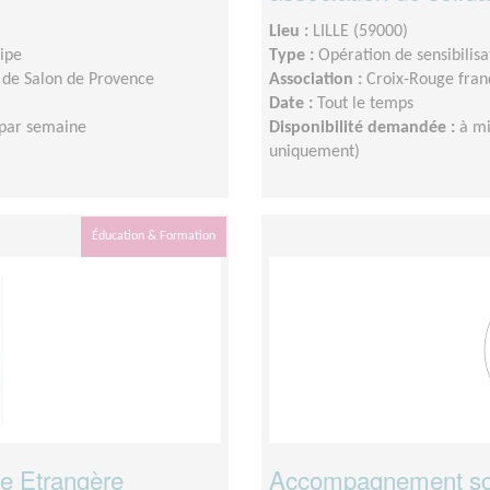
Lieu :
LILLE (59000)
uipe
Type :
Opération de sensibilisa
 de Salon de Provence
Association :
Croix-Rouge franç
Date :
Tout le temps
 par semaine
Disponibilité demandée :
à mi
uniquement)
Éducation & Formation
e Etrangère
Accompagnement sc