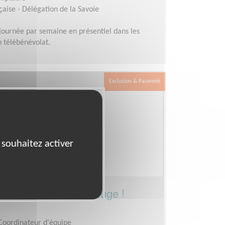
aise - Délégation de la Savoie
journée par semaine en présentiel dans les
n télébénévolat.
Exclusion & Pauvreté
 souhaitez activer
rnance de la Croix-Rouge !
 Coordinateur d'équipe