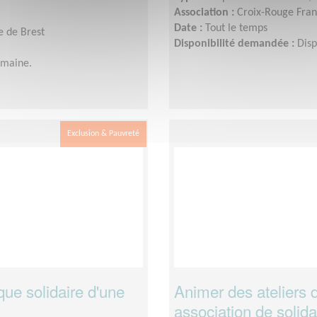
Association :
Croix-Rouge Fran
Date :
Tout le temps
e de Brest
Disponibilité demandée :
Disp
emaine.
Exclusion & Pauvreté
ue solidaire d'une
Animer des ateliers 
association de solida