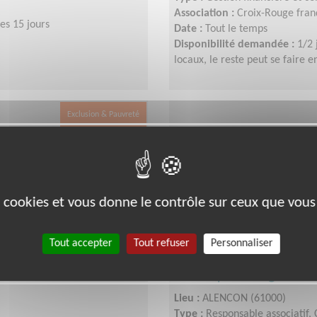
Association :
Croix-Rouge franç
es 15 jours
Date :
Tout le temps
Disponibilité demandée :
1/2 
locaux, le reste peut se faire e
Exclusion & Pauvreté
es cookies et vous donne le contrôle sur ceux que vous
Tout accepter
Tout refuser
Personnaliser
 de la future
Participe à la gouve
Lieu :
ALENCON (61000)
Type :
Responsable associatif,