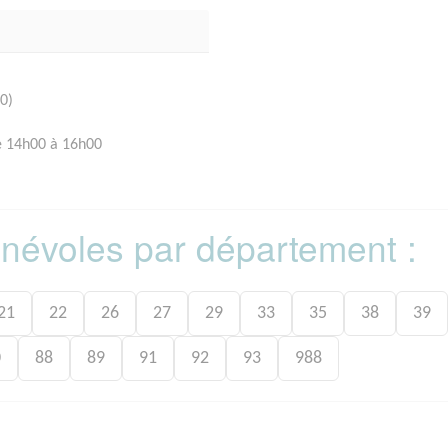
0)
e 14h00 à 16h00
bénévoles par département :
21
22
26
27
29
33
35
38
39
0
88
89
91
92
93
988