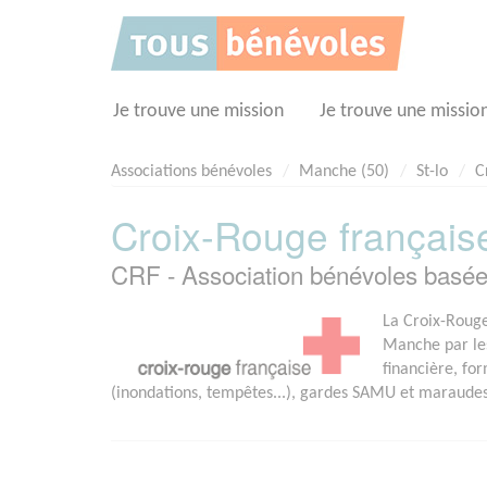
Panneau de gestion des cookies
Je trouve une mission
Je trouve une missio
Associations bénévoles
Manche (50)
St-lo
C
Croix-Rouge français
CRF - Association bénévoles basée
La Croix-Rouge
Manche par les
financière, fo
(inondations, tempêtes...), gardes SAMU et maraudes