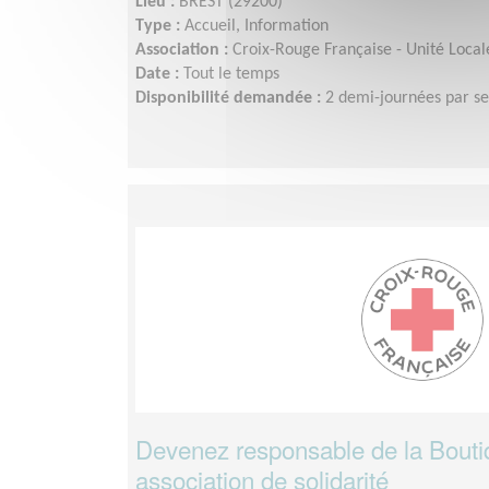
Lieu :
BREST (29200)
Type :
Accueil, Information
Association :
Croix-Rouge Française - Unité Local
Date :
Tout le temps
Disponibilité demandée :
2 demi-journées par s
Devenez responsable de la Boutiq
association de solidarité