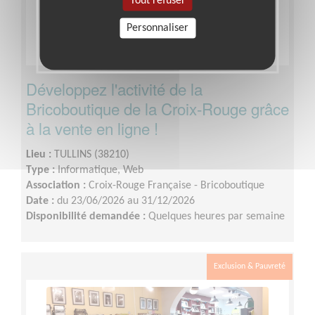
Tout refuser
Personnaliser
Développez l'activité de la
Bricoboutique de la Croix-Rouge grâce
à la vente en ligne !
Lieu :
TULLINS (38210)
Type :
Informatique, Web
Association :
Croix-Rouge Française - Bricoboutique
Date :
du 23/06/2026 au 31/12/2026
Disponibilité demandée :
Quelques heures par semaine
Exclusion & Pauvreté