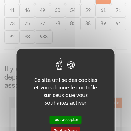
41
46
49
50
54
59
61
71
73
75
77
78
80
88
89
91
92
93
988
Il y a
missions bénévoles dans le
3
département
dans cette
Isère
Ce site utilise des cookies
association
et vous donne le contrôle
sur ceux que vous
souhaitez activer
Exclusion & Pauvreté
Tout accepter